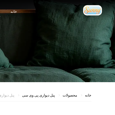
خانه
م
خانه
محصولات
پنل دیواری پی وی سی
پنل دیواری 5/8mm ضد آتش فیبر بامبو PVC ضد 