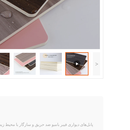
<
پانل‌های دیواری فیبر بامبو ضد حریق و سازگار با محیط ز