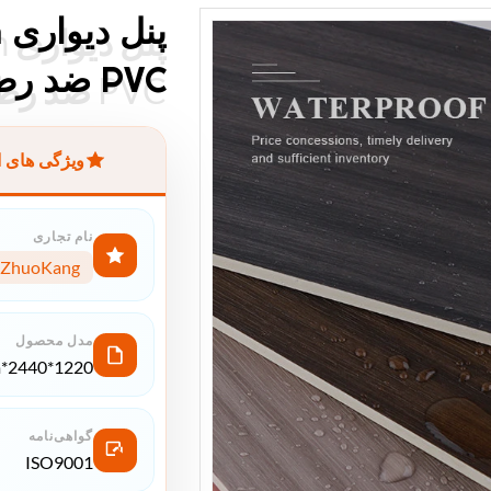
PVC ضد رطوبت
PVC ضد رطوبت
ویژگی های 
نام تجاری
ZhuoKang
مدل محصول
1220*2440*5mm/8mm
گواهی‌نامه
ISO9001