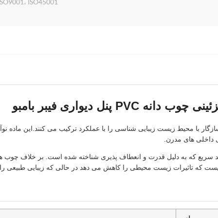
ISO9001، ISO45001 و ISO14001، ارائه گزینه‌های OEM برای بازارهای جهان
 پنل دیواری فیبر بامبو
زگار با محیط زیست زیبایی شناسی را با عملکرد ترکیب می کنند.این ماده نوآوران
ی داخلی های مدرن.
تجدید سریع که به دلیل قدرت و انعطاف پذیری شناخته شده است. بر خلاف چوب ه
زیست که تاثیرات زیست محیطی را کاهش می دهد در حالی که زیبایی طبیعی را 