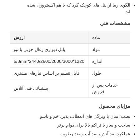
لگوی زیبا از پنل های کوچک گرد که با هم اکستروژن شده
ند
شخصات فنی
ماده
ارزش
مواد
پانل دیواری زغال چوبی بامبو
اندازه
1220*2440/2600/2800/3000*5/8mm
طول
قابل تنظیم بر اساس نیازهای مشتری
خدمات پس از
پشتیبانی فنی آنلاین
فروش
زایای محصول
صب آسان با ویژگی های انعطاف پذیر، خم و تاشو
اخت و ساز با تراکم بالا برای دوام برتر
ملکرد ضد آتش، ضد آب و ضد رطوبت