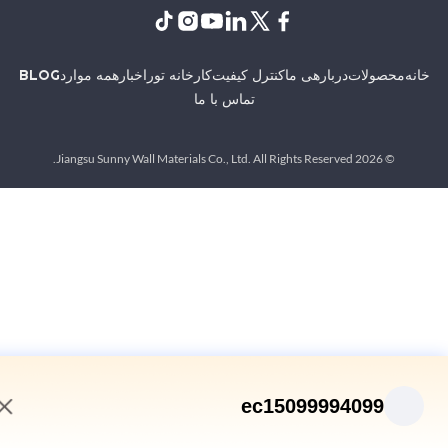
ه
محصولات
دربارهی ما
کنترل کیفیت
کارخانه تور
اخبار
همه موارد
BLOG
تماس با ما
© 2026 Jiangsu Sunny Wall Materials Co., Ltd. All Rights Reserved.
ec15099994099
9:54 AM