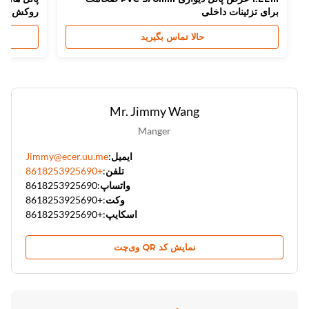
برای تزئینات داخلی
روکش طرح چو
حالا تماس بگیرید
Mr. Jimmy Wang
Manger
ایمیل:
Jimmy@ecer.uu.me
تلفن:
+8618253925690
واتساپ:
8618253925690
وکت:
+8618253925690
اسکایپ:
+8618253925690
نمایش کد QR وی‌چت