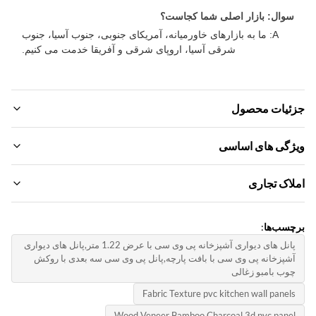
وال: بازار اصلی شما کجاست؟
A: ما به بازارهای خاورمیانه، آمریکای جنوبی، جنوب آسیا، جنوب
شرقی آسیا، اروپای شرقی و آفریقا خدمت می کنیم.
ئیات محصول
Materia
ژگی های اساسی
واد محیطی کامپوزیت پلاستیکی چوب
م تجاری:
اک تجاری
Feature
zhuokan
د آب و ضد آب ضد آب
دار تولیدی:
دل محصول:
سب‌ها:
ذاکره کنید
Color
ابل تنظیم
پانل های دیواری آشپزخانه پی وی سی با عرض 1.22 متر,پانل های دیواری
شتری نیاز دارد
شپزخانه پی وی سی با بافت پارچه,پانل پی وی سی سه بعدی با روکش
یمت واحد:
اهی‌نامه:
وب بامبو زغالی
Contact u
Siz
ISO900
Fabric Texture pvc kitchen wall panel
ندازه های سفارشی پشتیبانی
وش پرداخت:
Wood Veneer Bamboo Charcoal 3d pvc pane