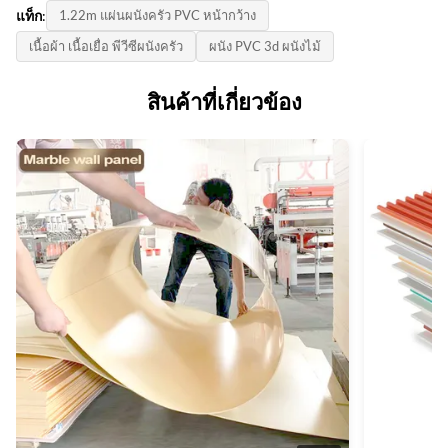
รูปแบบสินค้า:
Color:
แท็ก:
1.22m แผ่นผนังครัว PVC หน้ากว้าง
ต่อรอง
1220*2440*5mm/8mm
หลากหลายและปรับแต่ง
เนื้อผ้า เนื้อเยื่อ พีวีซีผนังครัว
ผนัง PVC 3d ผนังไม้
ราคาต่อหน่วย:
ใบรับรอง:
Style:
Negotiate
ISO9001
สินค้าที่เกี่ยวข้อง
การออกแบบที่ทันสมัยทันสมัยและสง่างาม
วิธีการจ่ายเงิน:
ประเทศกําเนิด:
Application:
แอล/C, ที/ที
จีน
การตกแต่งภายในบ้านการตกแต่งผนังภายในและภายนอก
โรงเรียนโรงเรียนสำนักงาน
ความสามารถในการจําหน่าย:
6,000 เมตรต่อวัน
Thickness:
5/8 มม.
Packing:
บรรจุโดยกล่องและพาเลท
Design:
การออกแบบที่เรียบง่าย Mordern
High Light: