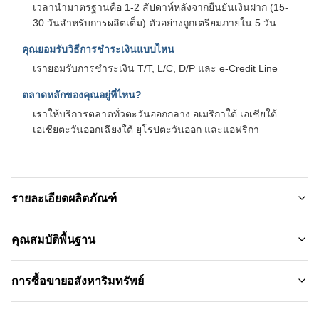
เวลานํามาตรฐานคือ 1-2 สัปดาห์หลังจากยืนยันเงินฝาก (15-
30 วันสําหรับการผลิตเต็ม) ตัวอย่างถูกเตรียมภายใน 5 วัน
คุณยอมรับวิธีการชําระเงินแบบไหน
เรายอมรับการชําระเงิน T/T, L/C, D/P และ e-Credit Line
ตลาดหลักของคุณอยู่ที่ไหน?
เราให้บริการตลาดทั่วตะวันออกกลาง อเมริกาใต้ เอเชียใต้
เอเชียตะวันออกเฉียงใต้ ยุโรปตะวันออก และแอฟริกา
รายละเอียดผลิตภัณฑ์
Material:
คุณสมบัติพื้นฐาน
ถ่านไม้ไผ่ไฟเบอร์ไม้ไผ่， เส้นใยถ่านไม้ไผ่
ชื่อแบรนด์:
การซื้อขายอสังหาริมทรัพย์
Function:
ZhuoKang
กันความชื้นกันน้ำ
ปริมาณการสั่งซื้อขั้นต่ำ: