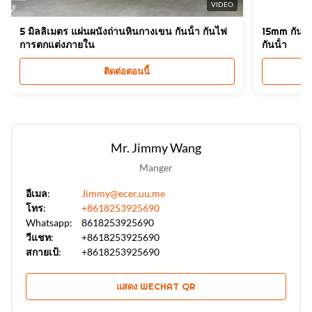
แผงผนังไฟเบอร์ไม้ไผ่ PVC
,
แผงผนังไฟเบอร์ไม้ไผ่ลายไม้
,
VIDEO
แผงผนังไฟเบอร์ไม้ไผ่ PVC ตกแต่งกันไฟ
5 มิลลิเมตร แผ่นผนังถ่านหินกางเขน กันน้ํา กันไฟ
15mm กันไฟ
การตกแต่งภายใน
กันน้ํา
ติดต่อตอนนี้
Mr. Jimmy Wang
Manger
อีเมล:
Jimmy@ecer.uu.me
โทร:
+8618253925690
Whatsapp:
8618253925690
วีแชท:
+8618253925690
สกายเป้:
+8618253925690
แสดง WECHAT QR