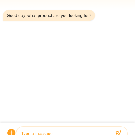
3:56 PM
Good day, what product are you looking for?
Gönder
ANA SAYFA
ÜRÜNLER
HAKKIMIZDA
KALITE KONTROL
FABRIKA TURU
HABERLER
TÜM SERVIS TALEPLERI
BLOG
BIZE ULAŞIN