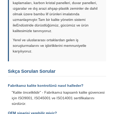
kaplamaları, karbon kristal panelleri, duvar panelleri,
ızgaralar ve dış arazi ahşap-plastik zeminler de dahil
olmak üzere bambu lif ürünleri imalatında
uzmanlaşmıştır.Tam bir kalite yönetim sistemi
ileEndüstride dürüstlüğümüz, gücümüz ve ürün
kalitesimizle tanınıyoruz.
Yerel ve uluslararası ortaklardan gelen iş
soruşturmalarını ve işbirliklerini memnuniyetle
karşılıyoruz.
Sıkça Sorulan Sorular
Fabrikanız kalite kontrolünü nasıl halleder?
"Kalite önceliklidir" - Fabrikamız kapsamlı kalite güvencesi
için ISO9001, ISO45001 ve ISO14001 sertifikalarını
sürdürür.
OEM siparişi verebilir miyiz?