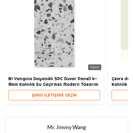
Packing:
Karton ve palet tarafından paketlenmiş
Design:
Basit tasarım, Mordern
High Light:
PVC Bambu Elyaf Duvar Panelleri
,
Ahşap Taneler Bambu Elyaf Duvar Panelleri
,
Yangına dayanıklı dekoratif PVC Bambu Elyaf Duvar Panelleri
VIDEO
B1 Yangına Dayanıklı SPC Duvar Paneli 4-
Çevre dos
8mm Kalınlık Su Geçirmez Modern Tasarım
Kalınlık Ö
ŞIMDI ILETIŞIME GEÇIN
Mr. Jimmy Wang