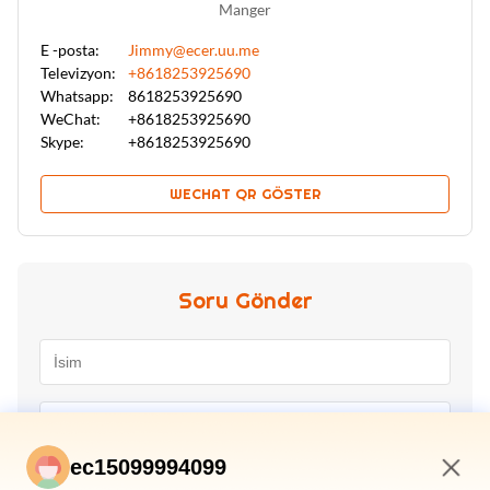
Manger
E -posta:
Jimmy@ecer.uu.me
Televizyon:
+8618253925690
Whatsapp:
8618253925690
WeChat:
+8618253925690
Skype:
+8618253925690
WECHAT QR GÖSTER
Soru Gönder
ec15099994099