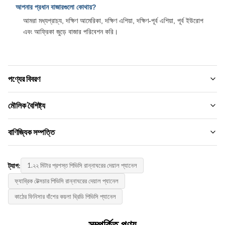
আপনার প্রধান বাজারগুলো কোথায়?
আমরা মধ্যপ্রাচ্য, দক্ষিণ আমেরিকা, দক্ষিণ এশিয়া, দক্ষিণ-পূর্ব এশিয়া, পূর্ব ইউরোপ
এবং আফ্রিকা জুড়ে বাজার পরিবেশন করি।
পণ্যের বিবরণ
Material:
মৌলিক বৈশিষ্ট্য
বাঁশ কাঠকয়লা, বাঁশের কাঠের ফাইবার ， বাঁশ কাঠকয়লা ফাইবার
ব্র্যান্ডের নাম:
বাণিজ্যিক সম্পত্তি
Function:
ZhuoKang
আর্দ্রতা-প্রমাণ, জলরোধী,
MOQ.:
প্রোডাক্ট মডেল:
ট্যাগ:
1.২২ মিটার প্রশস্ত পিভিসি রান্নাঘরের দেয়াল প্যানেল
আলোচনা
Color:
1220*2440*5 মিমি/8 মিমি
বিভিন্ন এবং কাস্টমাইজড
ফ্যাব্রিক টেক্সচার পিভিসি রান্নাঘরের দেয়াল প্যানেল
একক দাম:
সনদ:
কাঠের ফিনিসার বাঁশের কয়লা থ্রিডি পিভিসি প্যানেল
Negotiate
Style:
ISO9001
আধুনিক, আধুনিক এবং মার্জিত নকশা
অর্থ প্রদানের পদ্ধতি:
সম্পর্কিত পণ্য