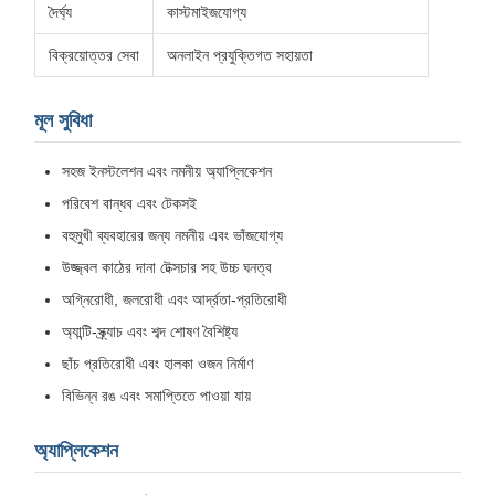
দৈর্ঘ্য
কাস্টমাইজযোগ্য
বিক্রয়োত্তর সেবা
অনলাইন প্রযুক্তিগত সহায়তা
মূল সুবিধা
সহজ ইনস্টলেশন এবং নমনীয় অ্যাপ্লিকেশন
পরিবেশ বান্ধব এবং টেকসই
বহুমুখী ব্যবহারের জন্য নমনীয় এবং ভাঁজযোগ্য
উজ্জ্বল কাঠের দানা টেক্সচার সহ উচ্চ ঘনত্ব
অগ্নিরোধী, জলরোধী এবং আর্দ্রতা-প্রতিরোধী
অ্যান্টি-স্ক্র্যাচ এবং শব্দ শোষণ বৈশিষ্ট্য
ছাঁচ প্রতিরোধী এবং হালকা ওজন নির্মাণ
বিভিন্ন রঙ এবং সমাপ্তিতে পাওয়া যায়
অ্যাপ্লিকেশন