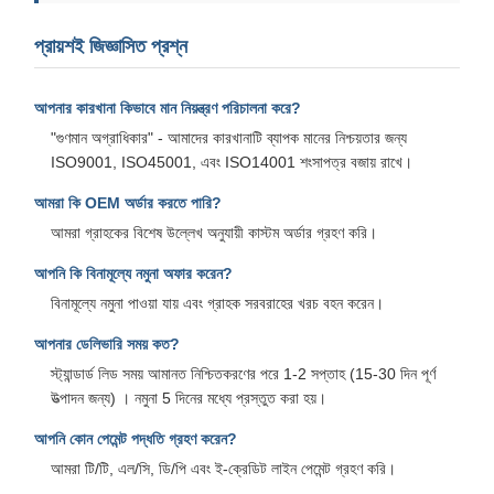
প্রায়শই জিজ্ঞাসিত প্রশ্ন
আপনার কারখানা কিভাবে মান নিয়ন্ত্রণ পরিচালনা করে?
"গুণমান অগ্রাধিকার" - আমাদের কারখানাটি ব্যাপক মানের নিশ্চয়তার জন্য
ISO9001, ISO45001, এবং ISO14001 শংসাপত্র বজায় রাখে।
আমরা কি OEM অর্ডার করতে পারি?
আমরা গ্রাহকের বিশেষ উল্লেখ অনুযায়ী কাস্টম অর্ডার গ্রহণ করি।
আপনি কি বিনামূল্যে নমুনা অফার করেন?
বিনামূল্যে নমুনা পাওয়া যায় এবং গ্রাহক সরবরাহের খরচ বহন করেন।
আপনার ডেলিভারি সময় কত?
স্ট্যান্ডার্ড লিড সময় আমানত নিশ্চিতকরণের পরে 1-2 সপ্তাহ (15-30 দিন পূর্ণ
উত্পাদন জন্য) । নমুনা 5 দিনের মধ্যে প্রস্তুত করা হয়।
আপনি কোন পেমেন্ট পদ্ধতি গ্রহণ করেন?
আমরা টি/টি, এল/সি, ডি/পি এবং ই-ক্রেডিট লাইন পেমেন্ট গ্রহণ করি।