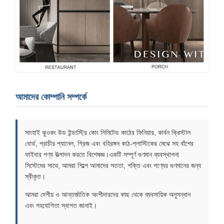
আমাদের কোম্পানি সম্পর্কে
সাংহাই ঝুওকং উড ইন্ডাস্ট্রি কোং লিমিটেড কাঠের ফিনিয়ার, কার্বন ক্রিস্টাল
বোর্ড, প্রাচীর প্যানেল, গ্রিজ এবং বহিরঙ্গন কাঠ-প্লাস্টিকের মেঝে সহ বাঁশের
ফাইবার পণ্য উত্পাদন করতে বিশেষজ্ঞ।একটি সম্পূর্ণ গুণমান ব্যবস্থাপনা
সিস্টেমের সাথে, আমরা শিল্পে আমাদের সততা, শক্তি এবং পণ্যের গুণমানের জন্য
স্বীকৃত।
আমরা দেশীয় ও আন্তর্জাতিক অংশীদারদের কাছ থেকে ব্যবসায়িক অনুসন্ধান
এবং সহযোগিতা স্বাগত জানাই।