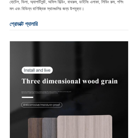
হোটেল, ভিলা, অ্যাপার্টমেন্ট, অফিস বিল্ডিং, বাথরুম, ডাইনিং এলাকা, লিভিং রুম, শপিং
মল এবং বিভিন্ন বাণিজ্যিক স্থানগুলির জন্য উপযুক্ত।
প্রোডাক্ট গ্যালারি