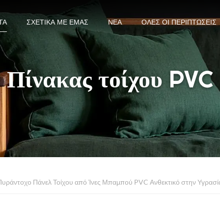
ΤΑ
ΣΧΕΤΙΚΆ ΜΕ ΕΜΆΣ
ΝΈΑ
ΌΛΕΣ ΟΙ ΠΕΡΙΠΤΏΣΕΙΣ
Πίνακας τοίχου PVC
. Πυράντοχο Πάνελ Τοίχου από Ίνες Μπαμπού PVC Ανθεκτικό στην Υγρασί