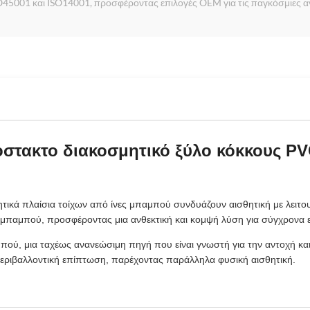
O45001 και ISO14001, προσφέροντας επιλογές OEM για τις παγκόσμιες α
όστακτο διακοσμητικό ξύλο κόκκους PV
τικά πλαίσια τοίχων από ίνες μπαμπού συνδυάζουν αισθητική με λειτου
 μπαμπού, προσφέροντας μια ανθεκτική και κομψή λύση για σύγχρονα 
ού, μια ταχέως ανανεώσιμη πηγή που είναι γνωστή για την αντοχή και 
περιβαλλοντική επίπτωση, παρέχοντας παράλληλα φυσική αισθητική.