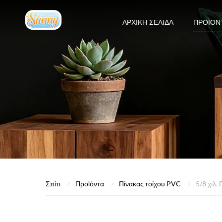
ΑΡΧΙΚΉ ΣΕΛΊΔΑ
ΠΡΟΪΌΝ
Σπίτι
Προϊόντα
Πίνακας τοίχου PVC
5/8 χιλ