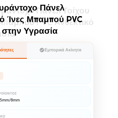
Πυράντοχο Πάνελ
Πυράντοχο Πάνελ Τοίχου
πό Ίνες Μπαμπού PVC
 Μπαμπού PVC Ανθεκτικό
 στην Υγρασία
ασία
ιότητες
Εμπορικά Ακίνητα
ΡΟΪΌΝΤΟΣ
*5mm/8mm
ΙΚΌ