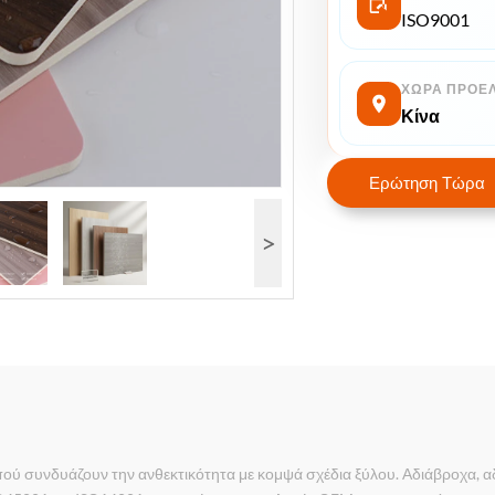
ISO9001
ΧΏΡΑ ΠΡΟΈ
Κίνα
Ερώτηση Τώρα
>
μπού συνδυάζουν την ανθεκτικότητα με κομψά σχέδια ξύλου. Αδιάβροχα, 