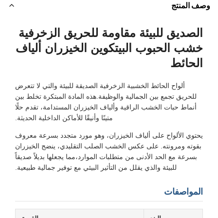
ف المنتج
لصديق للبيئة مقاومة للحريق الزخرفية
شب الحبوب البيتكوين الخيزران ألياف
لحائط
ألواح الحائط الخشبية الزخرفية الصديقة للبيئة والتي لا تتعرض
للحريق تجمع بين الجمالية والوظيفة.هذه المادة المبتكرة تخلط بين
أنماط حبات الخشب الراقية وألياف الخيزران المستدامة، تقدم حلًا
متينًا وأنيقًا للأماكن الداخلية الحديثة.
حتوي الألواح على ألياف الخيزران، وهو مورد متجدد بسرعة معروف
بقوته ومرونته. على عكس الخشب الصلب التقليدي، ينضج الخيزران
بسرعة مع الحد الأدنى من متطلبات الموارد،مما يجعلها بديلاً صديقاً
للبيئة والذي يقلل من التأثير البيئي مع توفير جمالية طبيعية.
لمواصفات