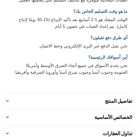
ا هو وقت التسليم الخاص بك؟
الوقت المعتاد هو 1-2 أسابيع بعد تأكيد الإيداع (15-30 يومًا لإنتاج
امل). يتم إعداد العينات في غضون 5 أيام.
ي طرق دفع تقبلون؟
حن نقبل الدفع عبر البريد الإلكتروني وخط الائتمان
ين أسواقك الرئيسية؟
حن نخدم الأسواق في جميع أنحاء الشرق الأوسط وأمريكا
لجنوبية وجنوب آسيا وجنوب شرق آسيا وأوروبا الشرقية وأفريقيا.
صيل المنتج
Materia
صائص الأساسية
فحم الخيزران ، الألياف الخشبية الخيزران ， ألياف الفحم الخيزر
م العلامة التجارية:
ول العقارات
Function