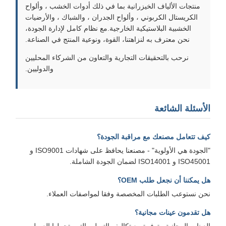
منتجات الألياف الخيزرانية بما في ذلك أدوات الخشب ، وألواح
الكريستال الكربوني ، وألواح الجدران ، والشباك ، والأرضيات
الخشبية البلاستيكية الخارجية.مع نظام كامل لإدارة الجودة،
نحن معترف به لنزاهتنا، القوة، ونوعية المنتج في الصناعة.
نرحب بالتحقيقات التجارية والتعاون من الشركاء المحليين
والدوليين.
لأسئلة الشائعة
يف تتعامل مصنعك مع مراقبة الجودة؟
"الجودة هي الأولوية" - مصنعنا يحافظ على شهادات ISO9001 و
ISO4500 و ISO14001 لضمان الجودة الشاملة.
ل يمكننا أن نجعل طلب OEM؟
حن نستوعب الطلبات المخصصة وفقا لمواصفات العملاء.
ل تقدمون عينات مجانية؟
لعينات المجانية متوفرة مع تكاليف التسليم التي يتحملها العميل.