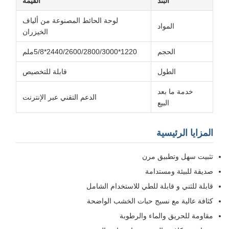
البند
القيمة
لوحة الحائط المصنوعة من ألياف
المواد
الخيزران
الحجم
1220*2440/2600/2800/3000*5/8ملم
الطول
قابلة للتخصيص
خدمة ما بعد
الدعم التقني عبر الإنترنت
البيع
لمزايا الرئيسية
ثبيت سهل وتطبيق مرن
ديقة للبيئة ومستدامة
ابلة للثني و قابلة للطي للاستخدام الشامل
ثافة عالية مع نسيج حبات الخشب الواضحة
قاومة للحريق والماء والرطوبة