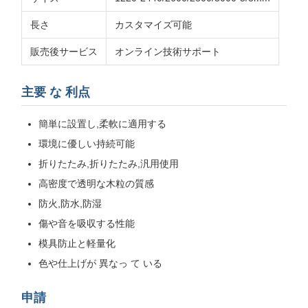
長さ
カスタマイズ可能
販売後サービス
オンライン技術サポート
主要 な 利点
簡単に設置し,柔軟に適用する
環境に優しい持続可能
折りたたみ,折りたたみ,汎用使用
高密度で透明な木粒の質感
防火,防水,防湿
傷や音を吸収する性能
模具防止と軽量化
色や仕上げが 異なっ て いる
申請