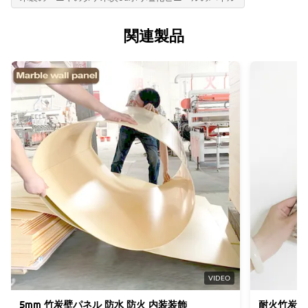
Style:
Negotiate
ISO9001
モダンでモダンでエレガントなデザイン
決済方法:
関連製品
原産国:
Application:
LC、T/T
中国
インテリアの家、内部および外壁の装飾、学校、オフィス
供給能力:
Thickness:
1日あたり6000メートル
5/8mm
Packing:
カートンとパレットで詰め込まれています
Design:
シンプルなデザイン、モルダーン
High Light:
ポリ塩化ビニール タケ繊維の壁の羽目板
,
木製の穀物のタケ繊維の壁の羽目板
,
耐火性の装飾的なポリ塩化ビニール タケ繊維の壁の羽目板
VIDEO
5mm 竹炭壁パネル 防水 防火 内装装飾
耐火竹炭壁パ