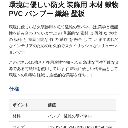
環境に優しい防火 装飾用 木材 穀物
PVC バンブー 繊維 壁板
環境に優しい防火装飾用木粒竹繊維の壁パネルは,美学と機能
性を組み合わせています.この 革新的な 素材 は 優雅 な 木粒
の 模様 と 持続可能な 竹 の 繊維 を 融合 し て い ます現代的
なインテリアのための耐久的でスタイリッシュなソリューシ
ョンです
このパネルは,強さと多用途性で知られる 急速な再生可能な資
源である竹繊維を使用しています.環境に優しい代替品として
環境への影響を軽減し,自然的な美容を保ちます.
仕様
ポイント
価値
材料
バンブー繊維の壁パネル
サイズ
1220*2440/2600/2800/3000*5/8mm