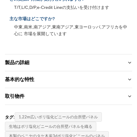
T/T,L/C,D/P,e-Credit Lineの支払いを受け付けます
主な市場はどこですか?
中東,南米,南アジア,東南アジア,東ヨーロッパ,アフリカを中
心に 市場を展開しています
製品の詳細
Material:
基本的な特性
竹の炭、竹の繊維、竹の炭繊維
ブランド名:
取引物件
Function:
ZhuoKang
防水性、防水性、
MOQ:
製品モデル:
タグ:
1.22m広いポリ塩化ビニールの台所壁パネル
Color:
交渉する
1220*2440*5mm/8mm
さまざまでカスタマイズされています
生地はポリ塩化ビニールの台所壁パネルを織る
単価:
証明書:
木製のベニヤのタケ木炭3dポリ塩化ビニールのパネル