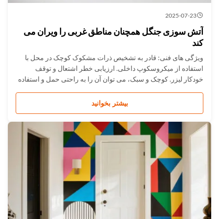
2025-07-23
آتش سوزی جنگل همچنان مناطق غربی را ویران می
کند
ویژگی های فنی: قادر به تشخیص ذرات مشکوک کوچک در محل با
استفاده از میکروسکوپ داخلی. ارزیابی خطر اشتعال و توقف
خودکار لیزر. کوچک و سبک، می توان آن را به راحتی حمل و استفاده
کرد. نفوذ به شیشه های قهوه ای، برخی از پاکت ها و بسته بندی های
پلاستیکی. کتابخانه طیف کلی＞13000 گونه و کتابخانه طیف مواد
بیشتر بخوانید
مخدر...