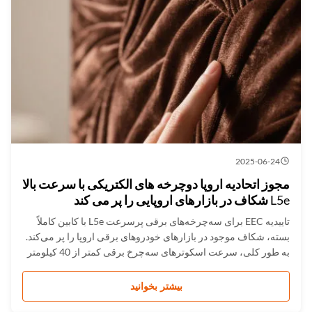
2025-06-24
مجوز اتحادیه اروپا دوچرخه های الکتریکی با سرعت بالا
L5e شکاف در بازارهای اروپایی را پر می کند
تاییدیه EEC برای سه‌چرخه‌های برقی پرسرعت L5e با کابین کاملاً
بسته، شکاف موجود در بازارهای خودروهای برقی اروپا را پر می‌کند.
به طور کلی، سرعت اسکوترهای سه‌چرخ برقی کمتر از 40 کیلومتر
در ساعت است. این سرعت برای رانندگی در مرکز شهر کافی
است، اما گاهی اوقات مردم به حمل و نقل سریع‌تر و راحت‌تری نیاز
بیشتر بخوانید
دارن...