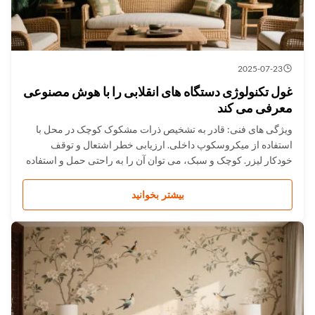
2025-07-23
غول تکنولوژی دستگاه های انقلابی را با هوش مصنوعی
معرفی می کند
ویژگی های فنی: قادر به تشخیص ذرات مشکوک کوچک در محل با
استفاده از میکروسکوپ داخلی. ارزیابی خطر اشتعال و توقف
خودکار لیزر. کوچک و سبک، می توان آن را به راحتی حمل و استفاده
کرد. نفوذ به شیشه های قهوه ای، برخی از پاکت ها و بسته بندی های
پلاستیکی. کتابخانه طیف کلی＞13000 گونه و کتابخانه طیف مواد
بیشتر بخوانید
مخدر...