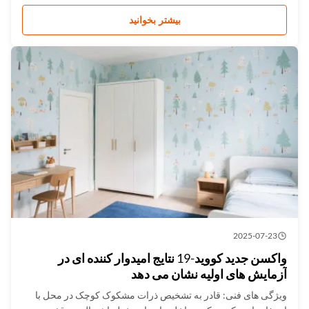
کرد. نفوذ به شیشه های قهوه ای، برخی از پاکت ها و بسته بندی های
پلاستیکی. کتابخانه طیف کلی＞13000 گونه و کتابخانه طیف کالاهای
بیشتر بخوانید
قاچاق...
2025-07-23
واکسن جدید کووید-19 نتایج امیدوار کننده ای در
آزمایش های اولیه نشان می دهد
ویژگی های فنی: قادر به تشخیص ذرات مشکوک کوچک در محل با