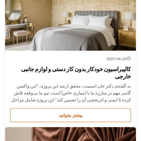
2025-06-24
کالیبراسیون خودکار بدون کار دستی و لوازم جانبی
خارجی
به گفته‌ی دکتر جان اسمیت، محقق ارشد این پروژه، "این واکسن
گامی مهم در مبارزه ما با [بیماری خاص] است. تیم ما بی‌وقفه تلاش
کرده تا ایمنی و اثربخشی آن را تضمین کند." این پروژه شامل مراحل
متعددی از آزمایشات بالینی بود که نیازمند همکاری گسترده با
سازمان‌های بهداشت بین‌المللی و نهادهای نظارتی بود. نتایج ف...
بیشتر بخوانید