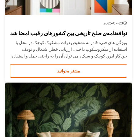
2025-07-23
توافقنامه‌ی صلح تاریخی بین کشورهای رقیب امضا شد
ویژگی های فنی: قادر به تشخیص ذرات مشکوک کوچک در محل با
استفاده از میکروسکوپ داخلی. ارزیابی خطر اشتعال و توقف
خودکار لیزر. کوچک و سبک، می توان آن را به راحتی حمل و استفاده
کرد. نفوذ به شیشه های قهوه ای، برخی از پاکت ها و بسته بندی های
پلاستیکی. کتابخانه طیف کلی＞13000 گونه و کتابخانه طیف مواد
بیشتر بخوانید
مخدر...