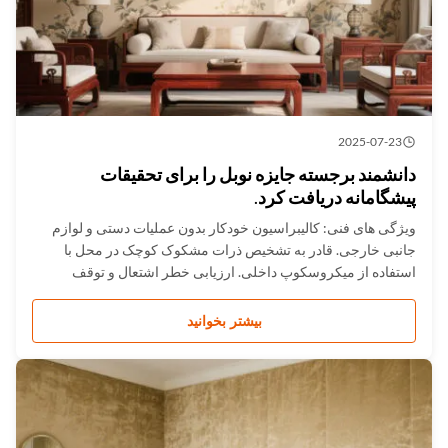
2025-07-23
دانشمند برجسته جایزه نوبل را برای تحقیقات
پیشگامانه دریافت کرد.
ویژگی های فنی: کالیبراسیون خودکار بدون عملیات دستی و لوازم
جانبی خارجی. قادر به تشخیص ذرات مشکوک کوچک در محل با
استفاده از میکروسکوپ داخلی. ارزیابی خطر اشتعال و توقف
خودکار لیزر. نفوذ به شیشه قهوه ای، برخی از پاکت ها و بسته بندی
های پلاستیکی. کوچک و سبک، می توان آن را حمل و به راحتی کار
بیشتر بخوانید
کرد. کتابخان...