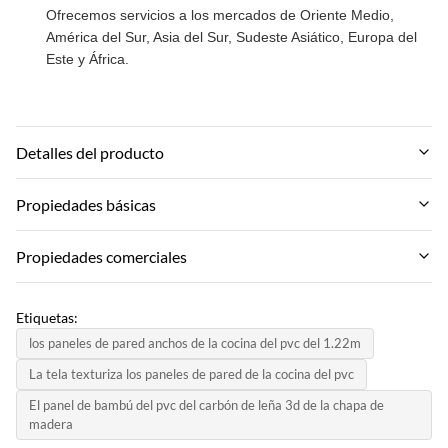
Ofrecemos servicios a los mercados de Oriente Medio,
América del Sur, Asia del Sur, Sudeste Asiático, Europa del
Este y África.
Detalles del producto
Material:
Propiedades básicas
Carbón de bambú, fibra de madera de bambú, fibra de carbón de
bambú
Marca:
Propiedades comerciales
ZhuoKang
Function:
MOQ:
A prueba de humedad, impermeable,
Modelo de producto:
Etiquetas:
Negociar
1220*2440*5 mm/8 mm
los paneles de pared anchos de la cocina del pvc del 1.22m
Color:
Precio unitario:
La tela texturiza los paneles de pared de la cocina del pvc
Varios y personalizados
Certificado:
Negotiate
El panel de bambú del pvc del carbón de leña 3d de la chapa de
ISO9001
Style:
madera
Método de pago:
Diseño moderno, moderno y elegante