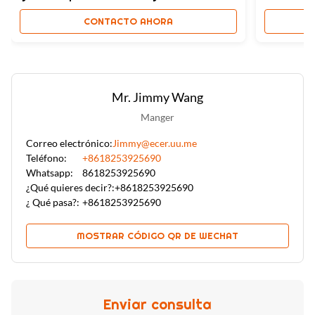
,
PVC
Revestimiento de madera de bambú decorativo incombustible
CONTACTO AHORA
de la pared de la fibra del PVC
Mr. Jimmy Wang
Manger
Correo electrónico:
Jimmy@ecer.uu.me
Teléfono:
+8618253925690
Whatsapp:
8618253925690
¿Qué quieres decir?:
+8618253925690
¿ Qué pasa?:
+8618253925690
MOSTRAR CÓDIGO QR DE WECHAT
Enviar consulta