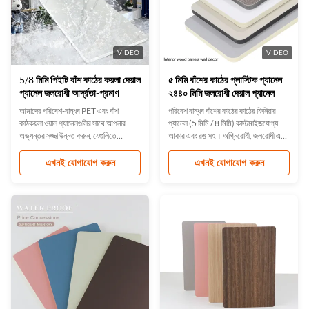
VIDEO
VIDEO
5/8 মিমি পিইটি বাঁশ কাঠের কয়লা দেয়াল
৫ মিমি বাঁশের কাঠের প্লাস্টিক প্যানেল
প্যানেল জলরোধী আর্দ্রতা-প্রমাণ
২৪৪০ মিমি জলরোধী দেয়াল প্যানেল
আমাদের পরিবেশ-বান্ধব PET এবং বাঁশ
পরিবেশ বান্ধব বাঁশের কাঠের কাঠের ফিনিয়ার
কাঠকয়লা ওয়াল প্যানেলগুলির সাথে আপনার
প্যানেল (5 মিমি / 8 মিমি) কাস্টমাইজযোগ্য
অভ্যন্তর সজ্জা উন্নত করুন, যেগুলিতে
আকার এবং রঙ সহ। অগ্নিরোধী, জলরোধী এবং
জলরোধী, আর্দ্রতা-নিরোধক এবং অগ্নি-
স্ক্র্যাচ-প্রতিরোধী (ই 0 / বি-শংসাপত্রপ্রাপ্ত)
প্রতিরোধী বৈশিষ্ট্য রয়েছে। ISO9001
। অফিস, হোটেল এবং বাড়ির জন্য আদর্শ।সহজ
এখনই যোগাযোগ করুন
এখনই যোগাযোগ করুন
সার্টিফাইড, এই নমনীয় প্যানেলগুলি সহজ
ইনস্টলেশন, নমনীয়, এবং শব্দ শোষক।
ইনস্টলেশন সরবরাহ করে এবং বিভিন্ন আকার/
আইএসও-প্রত্যয়িত OEM সমর্থন উপলব্ধ।
রঙে আসে। বাড়ি, অফিস এবং বাণিজ্যিক
স্থানগুলির জন্য আদর্শ।