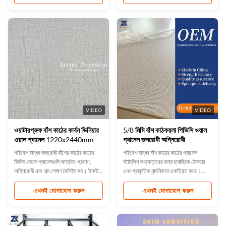
পরিবেশ-বান্ধব, ফর্মালডিহাইড-মুক্ত, সহজ
এবং বাড়ির জন্য আদর্শ। কাস্টম আকার এবং রঙ
স্থাপন।
উপলব্ধ, ISO9001 সার্টিফিকেশন সহ। সহজ
ইনস্টলেশন এবং পরিবেশ-বান্ধব ডিজাইন।
VIDEO
VIDEO
ওয়াটারপ্রুফ বাঁশ কাঠের কার্বন ভিনিয়ার
5/8 মিমি বাঁশ কাঠকয়লা পিভিসি ওয়াল
ওয়াল প্যানেল 1220x2440mm
প্যানেল জলরোধী অগ্নিরোধী
পরিবেশ বান্ধব জলরোধী বাঁশের কাঠের কাঠের
পরিবেশ বান্ধব বাঁশ কাঠের কাঠের প্যানেল
ফিনিস দেয়াল প্যানেলগুলি আর্দ্রতা-প্রমাণ,
স্টাইলিশ অভ্যন্তরের জন্য ফ্যাব্রিক টেক্সচার
অগ্নিরোধী এবং শব্দ শোষণ বৈশিষ্ট্য সহ। ইনস্টল
এবং প্রাকৃতিক নান্দনিকতা একত্রিত করে।
করা সহজ, কাস্টমাইজযোগ্য রঙ এবং ঘর,
জলরোধী, অগ্নিরোধী, আর্দ্রতা-প্রমাণ, এবং শব্দ
অফিস,এবং বাণিজ্যিক স্থান. আইএসও-
শোষণ। ISO9001
এখনই যোগাযোগ করুন
এখনই যোগাযোগ করুন
প্রত্যয়িত গুণমান সহ OEM বিকল্প উপলব্ধ।
প্রত্যয়িত,কাস্টমাইজযোগ্য আকার, সহজ
ইনস্টলেশন. ঘর, অফিস, হোটেলের জন্য আদর্শ.
টেকসই এবং টেকসই.