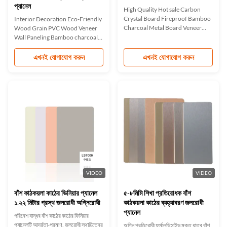
প্যানেল
High Quality Hot sale Carbon
Crystal Board Fireproof Bamboo
Interior Decoration Eco-Friendly
Charcoal Metal Board Veneer​
Wood Grain PVC Wood Veneer
Waterproof decorative metal
Wall Paneling Bamboo charcoal
panels made from bamboo
fiber wood finish is a wall home
charcoal are a combination of
decorating material. Wood
এখনই যোগাযোগ করুন
এখনই যোগাযোগ করুন
craftsmanship and innovation.
veneer is made from bamboo
Bamboo charcoal decorative
charcoal wood as a substrate,
metal wall panels are carefully
dusted, glued, heated and
crafted with attention to detail
laminated. Wood veneer using
and can ...
PUR hot melt adhesive. PUR hot
melt ...
VIDEO
VIDEO
বাঁশ কাঠকয়লা কাঠের ভিনিয়ার প্যানেল
৫-৮মিমি শিখা প্রতিরোধক বাঁশ
১.২২ মিটার প্রস্থ জলরোধী অগ্নিরোধী
কাঠকয়লা কাঠের ব্যহ্যাবরণ জলরোধী
প্যানেল
পরিবেশ বান্ধব বাঁশ কাঠের কাঠের ফিনিয়ার
প্যানেলটি আর্দ্রতা-প্রমাণ, জলরোধী স্থায়িত্বের
অগ্নি প্রতিরোধী ফর্মালডিহাইড মুক্ত ধাতব বাঁশ