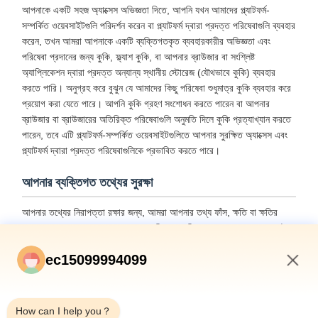
আপনাকে একটি সহজ অ্যাক্সেস অভিজ্ঞতা দিতে, আপনি যখন আমাদের প্ল্যাটফর্ম-
সম্পর্কিত ওয়েবসাইটগুলি পরিদর্শন করেন বা প্ল্যাটফর্ম দ্বারা প্রদত্ত পরিষেবাগুলি ব্যবহার
করেন, তখন আমরা আপনাকে একটি ব্যক্তিগতকৃত ব্যবহারকারীর অভিজ্ঞতা এবং
পরিষেবা প্রদানের জন্য কুকি, ফ্ল্যাশ কুকি, বা আপনার ব্রাউজার বা সংশ্লিষ্ট
অ্যাপ্লিকেশন দ্বারা প্রদত্ত অন্যান্য স্থানীয় স্টোরেজ (যৌথভাবে কুকি) ব্যবহার
করতে পারি। অনুগ্রহ করে বুঝুন যে আমাদের কিছু পরিষেবা শুধুমাত্র কুকি ব্যবহার করে
প্রয়োগ করা যেতে পারে। আপনি কুকি গ্রহণ সংশোধন করতে পারেন বা আপনার
ব্রাউজার বা ব্রাউজারের অতিরিক্ত পরিষেবাগুলি অনুমতি দিলে কুকি প্রত্যাখ্যান করতে
পারেন, তবে এটি প্ল্যাটফর্ম-সম্পর্কিত ওয়েবসাইটগুলিতে আপনার সুরক্ষিত অ্যাক্সেস এবং
প্ল্যাটফর্ম দ্বারা প্রদত্ত পরিষেবাগুলিকে প্রভাবিত করতে পারে।
আপনার ব্যক্তিগত তথ্যের সুরক্ষা
আপনার তথ্যের নিরাপত্তা রক্ষার জন্য, আমরা আপনার তথ্য ফাঁস, ক্ষতি বা ক্ষতির
ক্ষেত্রে আপনার তথ্য রক্ষার জন্য সমস্ত যুক্তিসঙ্গত নিরাপত্তা ব্যবস্থা নেওয়ার চেষ্টা
করি, যার মধ্যে SSL, তথ্য এনক্রিপশন স্টোরেজ, ডেটা সেন্টার অ্যাক্সেস কন্ট্রোল
ec15099994099
অন্তর্ভুক্ত কিন্তু সীমাবদ্ধ নয়। আমরা কর্মচারী বা আউটসোর্সারদেরও কঠোরভাবে
পরিচালনা করি যারা আপনার তথ্যের সংস্পর্শে আসতে পারে, যার মধ্যে তাদের সাথে
4:06 AM
গোপনীয়তা চুক্তি স্বাক্ষর করা, পদের উপর নির্ভর করে বিভিন্ন কর্তৃপক্ষের নিয়ন্ত্রণ
নেওয়া এবং তাদের কার্যক্রম পর্যবেক্ষণ করা অন্তর্ভুক্ত কিন্তু সীমাবদ্ধ নয়।
How can I help you？