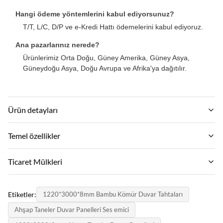
Hangi ödeme yöntemlerini kabul ediyorsunuz?
T/T, L/C, D/P ve e-Kredi Hattı ödemelerini kabul ediyoruz.
Ana pazarlarınız nerede?
Ürünlerimiz Orta Doğu, Güney Amerika, Güney Asya,
Güneydoğu Asya, Doğu Avrupa ve Afrika'ya dağıtılır.
Ürün detayları
Material:
Temel özellikler
Bambu Kömür, Bambu Ahşap Elyaf
Marka Adı:
Ticaret Mülkleri
Function:
ZhuoKang
Neme dayanıklı, su geçirmez
Moq:
Ürün modeli:
Etiketler:
1220*3000*8mm Bambu Kömür Duvar Tahtaları
Pazarlık etmek
Color:
1220*2440*5mm/8mm
Ahşap Taneler Duvar Panelleri Ses emici
Çeşitli ve özelleştirilmiş
Birim fiyat: