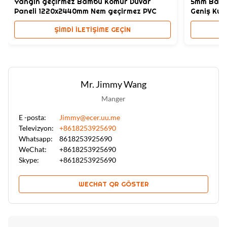
Yangın geçirmez Bambu Kömür Duvar
5mm Bambu
Paneli 1220x2440mm Nem geçirmez PVC
Geniş Ku
ŞIMDI ILETIŞIME GEÇIN
Mr. Jimmy Wang
Manger
E -posta:
Jimmy@ecer.uu.me
Televizyon:
+8618253925690
Whatsapp:
8618253925690
WeChat:
+8618253925690
Skype:
+8618253925690
WECHAT QR GÖSTER