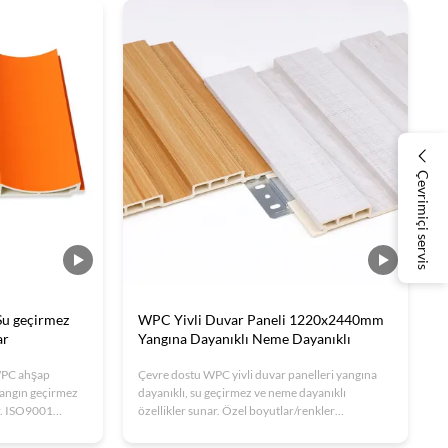
Çevrimiçi servis
u geçirmez
WPC Yivli Duvar Paneli 1220x2440mm
ar
Yangına Dayanıklı Neme Dayanıklı
 WPC ahşap
Çevre dostu WPC yivli duvar panelleri yangına
yangın geçirmez
dayanıklı, su geçirmez ve neme dayanıklı
r. ISO9001
özellikler sunar. Özel boyutlar/renkler
 lüks iç
mevcuttur. Kolay kurulum, düşük bakım ve
el için ideal,
sürdürülebilir malzeme. Ofisler, oteller ve iç