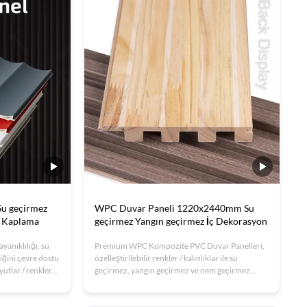
ofisler ve ticari alanlar için idealdir;
özelleştirilebilir boyut ve tasarımlara sahiptir.
OEM seçenekleriyle ISO sertifikalı kalite
mevcuttur.
u geçirmez
WPC Duvar Paneli 1220x2440mm Su
u Kaplama
geçirmez Yangın geçirmez İç Dekorasyon
anıklılığı, su
Premium WPC Kompozite PVC Duvar Panelleri,
iğini çevre dostu
özelleştirilebilir renkler / kalınlıklar ile su
yutlar / renkler
geçirmez, yangın geçirmez ve nem geçirmez
ler ve gürültü
dayanıklılık sunar.Ofis ve ticari alanlarOEM
dern iç mekanlar.
seçenekleri ile ISO sertifikalı.