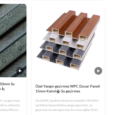
mekanlar için idealdir. ISO sertifikalı OEM/ODM
çözümleri.
750mm Su
Özel Yangın geçirmez WPC Duvar Paneli
 İç
15mm Kalınlığı Su geçirmez
i, su geçirmez,
Özel WPC eş ekstrüde duvar panelleri ISO9001
klı iç mekanlar
sertifikalı dayanıklılıkla yangın geçirmez, su
ambu liflerini
geçirmez ve nem geçirmez koruma sağlar.Özel
r, kolay kurulum
boyutlar/renkler, oteller, ofisler ve daha fazlası