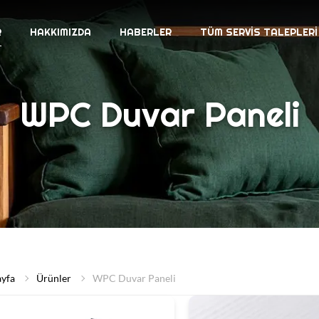
R
HAKKIMIZDA
HABERLER
TÜM SERVIS TALEPLERI
WPC Duvar Paneli
ayfa
Ürünler
WPC Duvar Paneli