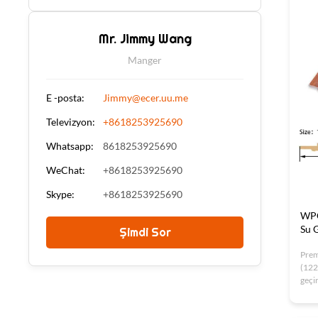
gere
Mr. Jimmy Wang
Manger
E -posta:
Jimmy@ecer.uu.me
Televizyon:
+8618253925690
Whatsapp:
8618253925690
WeChat:
+8618253925690
Skype:
+8618253925690
WPC
Su 
Şimdi Sor
Prem
(122
geçi
bamb
birle