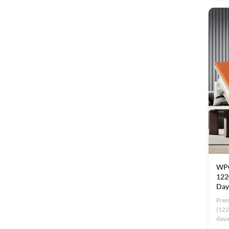
ideal
WPC
122
Day
Prem
(122
dayan
Kola