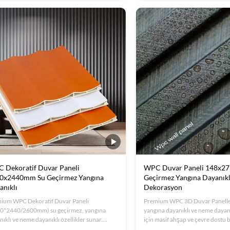
, ofisler ve konutlar.
ofisler ve evler 30+ yıl ömrü ile.
 Dekoratif Duvar Paneli
WPC Duvar Paneli 148x2
0x2440mm Su Geçirmez Yangına
Geçirmez Yangına Dayanıklı
anıklı
Dekorasyon
ium WPC Dekoratif Duvar Paneli
Premium WPC 3D Duvar Paneller
0*2440/2600mm) su geçirmez, yangına
yangına dayanıklı ve neme dayanı
ıklı ve neme dayanıklı özellikler sunar.
için masif ahşap ve çevre dostu b
y kurulum, çevre dostu malzemeler ve
birleştirir. Özel boyutlar/renkle