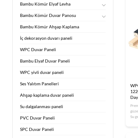
Bambu Kömür Elyaf Levha
Güvenli Bina Malzemeleri
Bambu Kömür Duvar Panosu
THR-uyumlu Bina
Sek-Kömür Fiber Karton
Sec-Bamboo Charcoal (Bamboo kömürü)
Bambu Kömür Ahşap Kaplama
THR-Yapı Malzemeleri
İç dekorasyon duvarı paneli
WPC Duvar Paneli
Bambu Elyaf Duvar Paneli
WPC yivli duvar paneli
Ses Yalıtım Panelleri
WPC
122
Ahşap kaplama duvar paneli
Day
Prem
Su dalgalanması paneli
güzel
Su g
PVC Duvar Paneli
dış k
kuru
SPC Duvar Paneli
ofisl