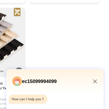
teller ve evler
için modern lüks tasarım.
ec15099994099
li
z Yangına
3:14 AM
How can I help you？
 ahşap duvar
geçirmez, nem
boyutlar mevcut.