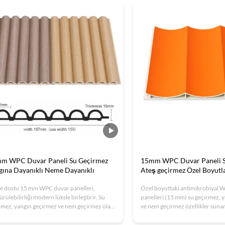
lay monte edilir.ISO sertifikalı fabrika
eği.
m WPC Duvar Paneli Su Geçirmez
15mm WPC Duvar Paneli S
gına Dayanıklı Neme Dayanıklı
Ateş geçirmez Özel Boyutl
e dostu 15 mm WPC duvar panelleri,
Özel boyuttaki antimikrobiyal
rülebilirliği modern lüksle birleştirir. Su
panelleri (15 mm) su geçirmez, 
rmez, yangın geçirmez ve nem geçirmez olan
ve nem geçirmez özellikler suna
zelleştirilebilir paneller ISO9001
sertifikalı, çevre dostu ve modern
fikasına ve kolay monteye sahiptir.Otel için
mekanlar için özelleştirilebilir.Ot