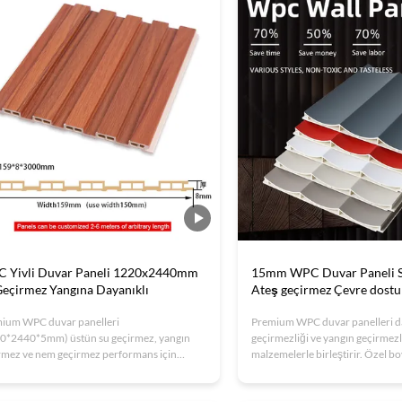
ktirmeyen çözümler arayan.
 Yivli Duvar Paneli 1220x2440mm
15mm WPC Duvar Paneli S
Geçirmez Yangına Dayanıklı
Ateş geçirmez Çevre dost
ium WPC duvar panelleri
Premium WPC duvar panelleri day
0*2440*5mm) üstün su geçirmez, yangın
geçirmezliği ve yangın geçirmezl
rmez ve nem geçirmez performans için
malzemelerle birleştirir. Özel bo
u kömür termoplastiklerini
mevcut, ISO9001 sertifikalı.Ofis
ştirir.Yüksek nemli iç mekanlar için idealdir
azaltma ve kolay kurulum ile mo