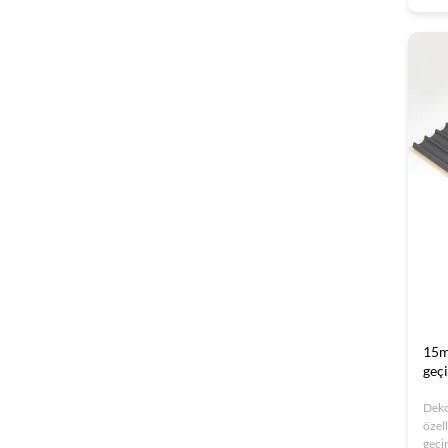
özell
ve lü
ve O
15m
geç
Deko
özell
geçi