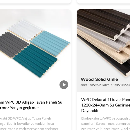
eştirilebilir boyutlara sahiptir. Ofisler, oteller
ve ISO sertifikalı kalite. Ofisler, o
ks iç mekanlar için idealdir. ISO sertifikalıdır
için idealdir.
EM seçenekleri mevcuttur.
WPC Dekoratif Duvar Pane
m WPC 3D Ahşap Tavan Paneli Su
1220x2440mm Su Geçirme
irmez Yangın geçirmez
Dayanıklı
ratif 3D WPC Ahşap Tavan Paneli,
Ekolojik dostu WPC ve paspaslı
eştirilebilir boyutlar ve renkler ile su
panelleri. Su geçirmez, yangın 
rmez, yangın geçirmez ve nem geçirmez
geçirmez ve küf geçirmez. Özel 