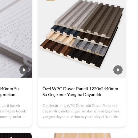
2440mm Su
Özel WPC Duvar Paneli 1220x2440mm
iç mekan
Su Geçirmez Yangına Dayanıklı
zarif baskılı
Özelleştirilmiş WPC Dekoratif Duvar Panelleri,
eçirmez ve böcek
dayanıklı iç mekan uygulamaları için su geçirmez,
montajı onları
yangına dayanıklı ve korozyon önleyici özellikler
EM seçenekleri ile
sunar. Çevre dostu Ahşap Plastik Kompozit'ten
üretilen bu paneller, kolay kurulum, yüksek
yoğunluk ve ses emici özelliklere sahiptir. Oteller,