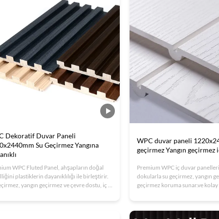
 Dekoratif Duvar Paneli
WPC duvar paneli 1220x
0x2440mm Su Geçirmez Yangına
geçirmez Yangın geçirmez 
anıklı
ium WPC Fluted Panel, ahşapların doğal
Premium WPC iç duvar panelleri, 
liğini plastiklerin dayanıklılığı ile birleştirir.
dokularla su geçirmez, yangın g
eçirmez, yangın geçirmez ve çevre dostu, iç /
geçirmez koruma sunar.ve kolay 
aplama için idealdir. Özel boyutlar, kolay
ofisler için ideal hale getiriyorO
lum,ve ISO sertifikalı kaliteMükemmel
sertifikalı (ISO9001/14001).
er, oteller ve ticari alanlar için zarif, bakım