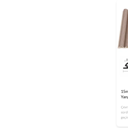
ve ko
dest
15m
Yan
Çevr
sürdü
geçi
bu ö
serti