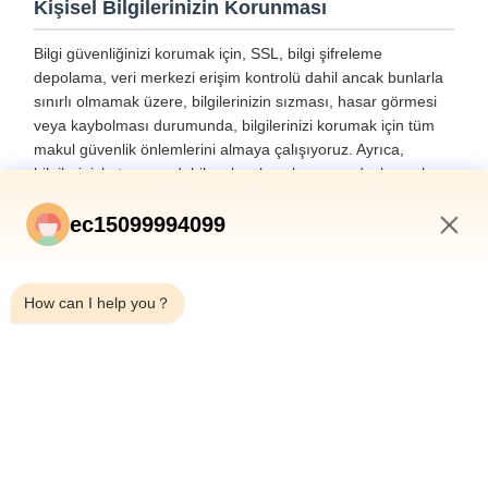
Kişisel Bilgilerinizin Korunması
Bilgi güvenliğinizi korumak için, SSL, bilgi şifreleme
depolama, veri merkezi erişim kontrolü dahil ancak bunlarla
sınırlı olmamak üzere, bilgilerinizin sızması, hasar görmesi
veya kaybolması durumunda, bilgilerinizi korumak için tüm
makul güvenlik önlemlerini almaya çalışıyoruz. Ayrıca,
bilgilerinizle temas edebilecek çalışanları veya dış kaynak
sağlayıcıları da sıkı bir şekilde yönetiyoruz; bunlar arasında,
onlarla gizlilik sözleşmeleri imzalamak, pozisyona bağlı
ec15099994099
olarak farklı yetki kontrolleri uygulamak ve operasyonlarını
1:02 PM
izlemek yer almaktadır.
How can I help you？
Küçüklerin Korunması
Küçüklerin kişisel bilgilerinin korunmasına önem veriyoruz.
Eğer bir küçükseniz, vasinizden bu gizlilik politikasını
dikkatlice okumasını ve hizmetlerimizi kullanmasını veya
vasinizin iznini alarak bize bilgi vermesini rica ediyoruz.