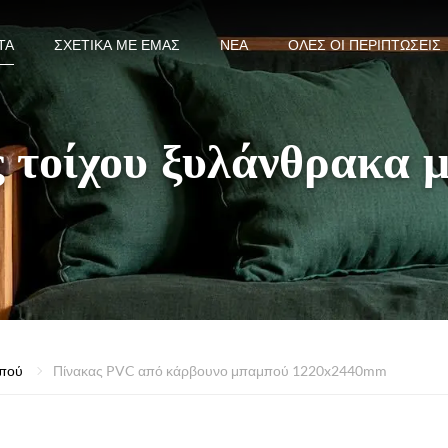
ΤΑ
ΣΧΕΤΙΚΆ ΜΕ ΕΜΆΣ
ΝΈΑ
ΌΛΕΣ ΟΙ ΠΕΡΙΠΤΏΣΕΙΣ
ς τοίχου ξυλάνθρακα 
μπού
Πίνακας PVC από κάρβουνο μπαμπού 1220x2440mm