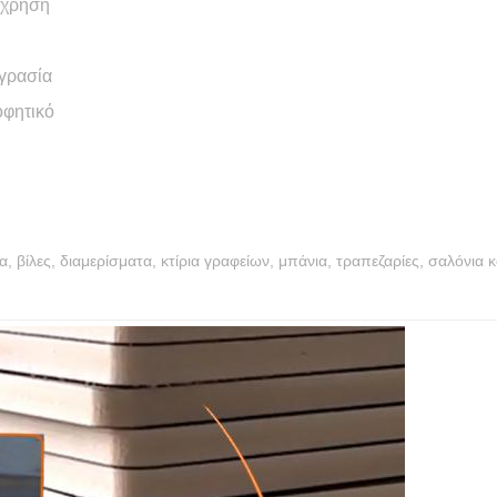
 χρήση
υγρασία
οφητικό
, βίλες, διαμερίσματα, κτίρια γραφείων, μπάνια, τραπεζαρίες, σαλόνια κ