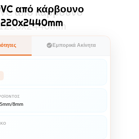
PVC από κάρβουνο
PVC από κάρβουνο
1220x2440mm
 1220x2440mm
ιότητες
Εμπορικά Ακίνητα
ΡΟΪΌΝΤΟΣ
*5mm/8mm
ΙΚΌ