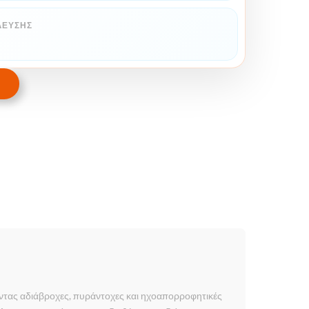
ΛΕΥΣΗΣ
οντας αδιάβροχες, πυράντοχες και ηχοαπορροφητικές