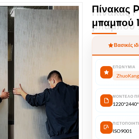
Πίνακας 
Πίνακας 
μπαμπού 
μπαμπού
Βασικές ιδ
ΕΠΩΝΥΜΊΑ
ZhuoKang
ΜΟΝΤΈΛΟ Π
1220*2440
ΠΙΣΤΟΠΟΙΗΤ
ISO9001