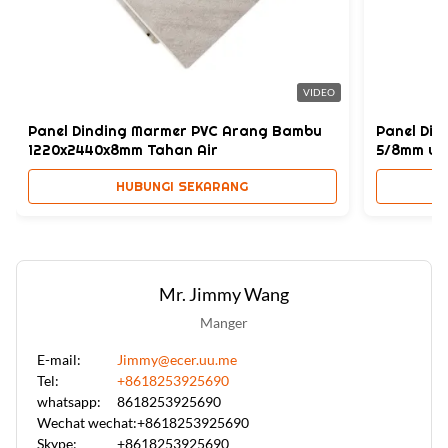
Keywords:
Panel dinding, panel dekoratif dinding interior
High Light:
Papan Dinding Arang Bambu Tahan Lembab
,
VIDEO
Panel Veneer Kayu Arang Bambu Tahan Lembab
,
Panel Dinding Marmer PVC Arang Bambu
Panel Din
Panel Veneer Kayu Arang Bambu OEM ODM
1220x2440x8mm Tahan Air
5/8mm unt
HUBUNGI SEKARANG
Mr. Jimmy Wang
Manger
E-mail:
Jimmy@ecer.uu.me
Tel:
+8618253925690
whatsapp:
8618253925690
Wechat wechat:
+8618253925690
Skype:
+8618253925690