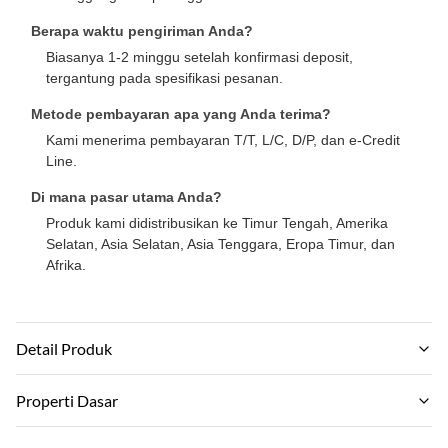
Berapa waktu pengiriman Anda?
Biasanya 1-2 minggu setelah konfirmasi deposit,
tergantung pada spesifikasi pesanan.
Metode pembayaran apa yang Anda terima?
Kami menerima pembayaran T/T, L/C, D/P, dan e-Credit
Line.
Di mana pasar utama Anda?
Produk kami didistribusikan ke Timur Tengah, Amerika
Selatan, Asia Selatan, Asia Tenggara, Eropa Timur, dan
Afrika.
Detail Produk
Material:
Properti Dasar
Arang bambu, serat kayu bambu
Nama Merek: