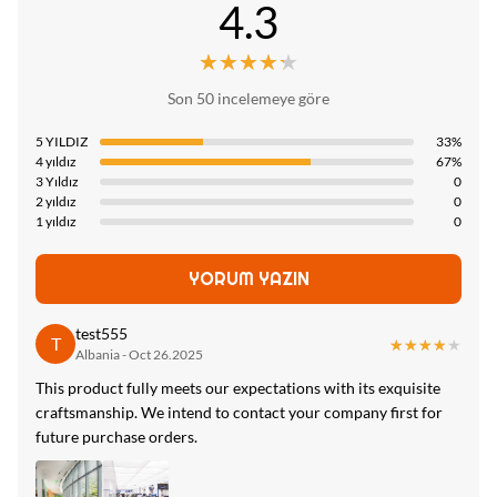
4.3
Fire Rating:
Yangın Derecesi B
★★★★★
★★★★★
Son 50 incelemeye göre
High Light:
Bambu Kömür Elyaf Levha Yangın Sınıfı B
,
5 YILDIZ
33%
1220*2800mm Bambu Kömür Elyaf Levha
,
4 yıldız
67%
Bambu Kömür Elyaf Levha Yangın Sınıfı B
3 Yıldız
0
2 yıldız
0
1 yıldız
0
YORUM YAZIN
test555
T
★★★★★
★★★★★
Albania - Oct 26.2025
This product fully meets our expectations with its exquisite
craftsmanship. We intend to contact your company first for
future purchase orders.