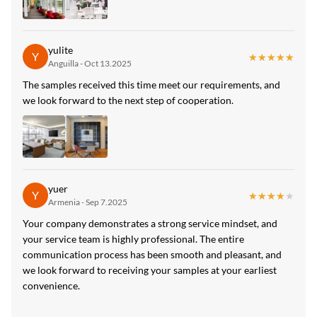
yulite
Y
★★★★★
★★★★★
Anguilla - Oct 13.2025
The samples received this time meet our requirements, and
we look forward to the next step of cooperation.
yuer
Y
★★★★★
★★★★★
Armenia - Sep 7.2025
Your company demonstrates a strong service mindset, and
your service team is highly professional. The entire
communication process has been smooth and pleasant, and
we look forward to receiving your samples at your earliest
convenience.