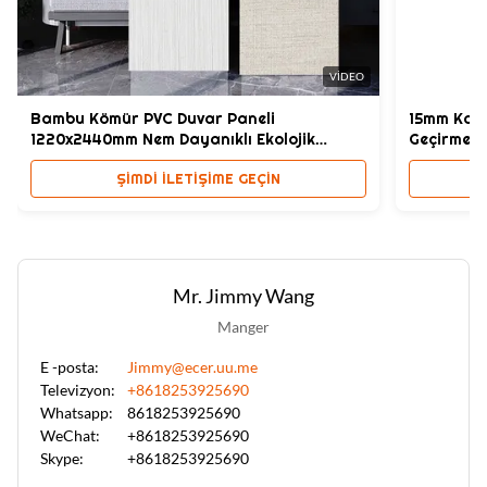
VIDEO
Bambu Kömür PVC Duvar Paneli
15mm Kalı
1220x2440mm Nem Dayanıklı Ekolojik
Geçirmez 
Dostu
ŞIMDI ILETIŞIME GEÇIN
Mr. Jimmy Wang
Manger
E -posta:
Jimmy@ecer.uu.me
Televizyon:
+8618253925690
Whatsapp:
8618253925690
WeChat:
+8618253925690
Skype:
+8618253925690