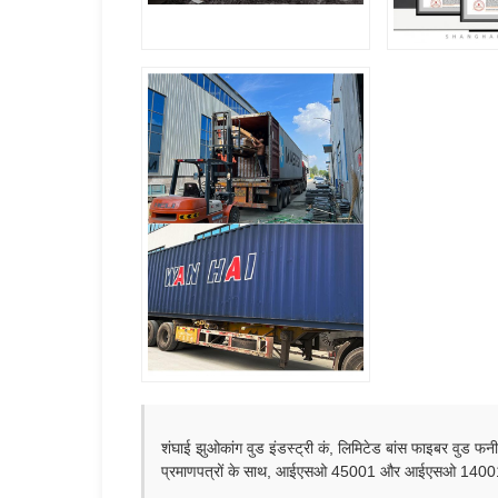
शंघाई झुओकांग वुड इंडस्ट्री कं, लिमिटेड बांस फाइबर वुड फनीर
प्रमाणपत्रों के साथ, आईएसओ 45001 और आईएसओ 14001 के तहत, ह