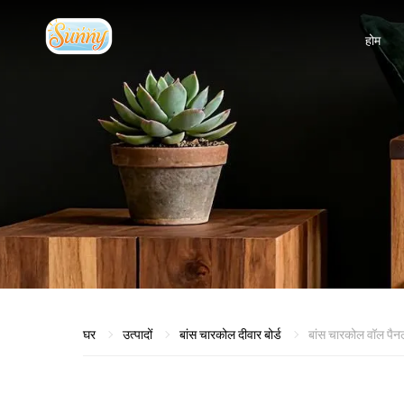
होम
घर
उत्पादों
बांस चारकोल दीवार बोर्ड
बांस चारकोल वॉल पै