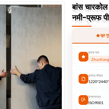
बांस चारको
बांस चारको
नमी-प्रूफ पीव
नमी-प्रूफ पीव
मूल ग
ब्रांड नाम
ZhuoKang
उत्पाद मॉडल
1220*2440*5 
प्रमाणपत्र
ISO9001