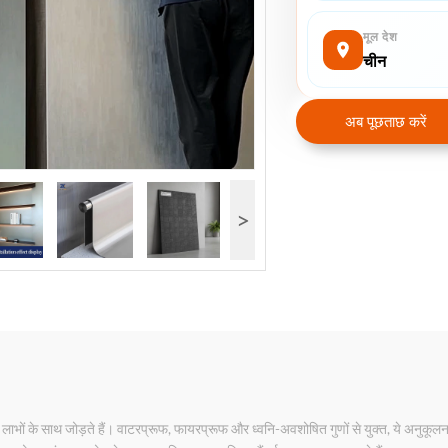
मूल देश
चीन
अब पूछताछ करें
>
भों के साथ जोड़ते हैं। वाटरप्रूफ, फायरप्रूफ और ध्वनि-अवशोषित गुणों से युक्त, ये अनुकूलन योग