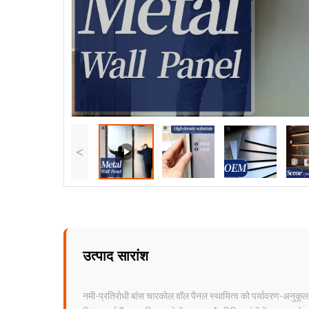
<
उत्पाद सारांश
नमी-प्रतिरोधी बांस चारकोल वॉल पैनल स्थायित्व को पर्यावरण-अनुकूल ला