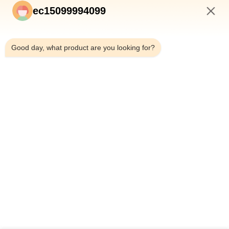
ec15099994099
7:30 AM
Good day, what product are you looking for?
Envoyer
APERÇU
PRODUITS
A PROPOS DE NOUS
CONTRÔLE DE LA QUALITÉ
VISITE D'USINE
NOUVELLES
TOUS LES CAS
BLOG
CONTACT