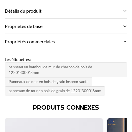
Détails du produit
Material:
Propriétés de base
Charbon de bois en bambou, fibre de bois en bambou
Nom de marque:
Propriétés commerciales
Function:
ZhuoKang
À l'épreuve de l'humidité, étanche
MOQ:
Modèle de produit:
Les étiquettes:
Négocier
Color:
1220 * 2440 * 5 mm / 8 mm
panneau en bambou de mur de charbon de bois de
divers et personnalisés
1220*3000*8mm
Prix unitaire:
Certificat:
Negotiate
Panneaux de mur en bois de grain insonorisants
Product Name:
ISO9001
Panneau mural en PVC, panneau mural décoratif, panneau
panneaux de mur en bois de grain de 1220*3000*8mm
Méthode de paiement:
mural de décoration de plafond en PVC
Pays d'origine:
LC, D/A, D/P, T/T, Western Union, MoneyGram
Chine
PRODUITS CONNEXES
Application:
Capacité d'approvisionnement:
INTERIORS HORES, INTÉRIEUR ET EXTÉRIEUR MUR
6000 mètres par jour
DÉCORATION, ÉCOLE, BUREAU