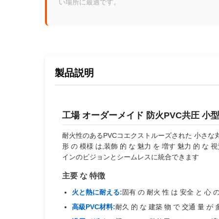
い場所に最適です。
製品説明
工場 オーダーメイド 防火PVC共圧 小
耐火性のあるPVCコエクストルーズされた 小さな
形 の 模様 は,装飾 的 な 魅力 を 増す 魅力 的
インのビジョンとシームレスに統合できます
主要 な 特徴
火と熱に耐える:
固有 の 耐火 性 は 安全 と 心 
高級PVC材料:
耐久 的 な 建築 物 で 交通 量 が