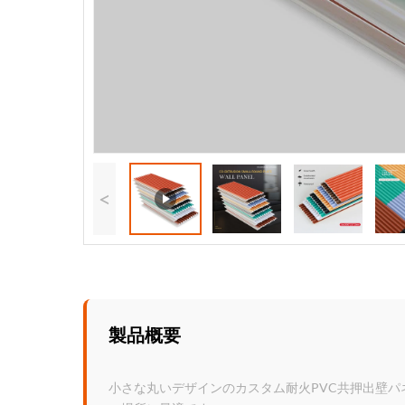
<
製品概要
小さな丸いデザインのカスタム耐火PVC共押出壁パ