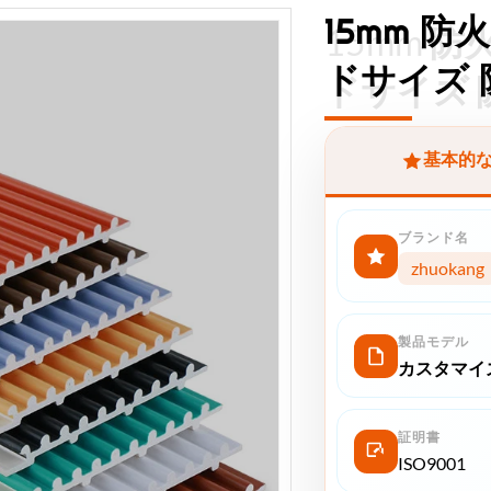
15mm 
15mm 
ドサイズ 
ドサイズ 
基本的
ブランド名
zhuokang
製品モデル
カスタマイ
証明書
ISO9001