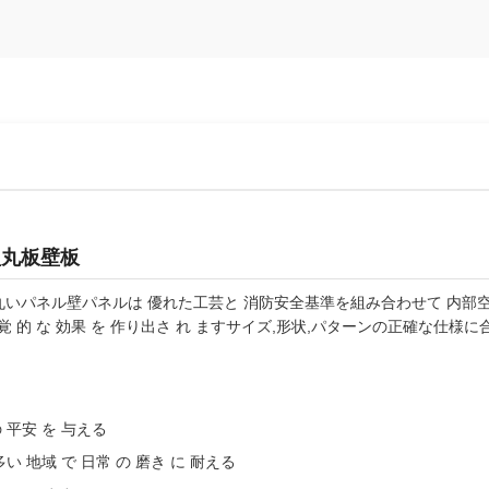
型丸板壁板
丸いパネル壁パネルは 優れた工芸と 消防安全基準を組み合わせて 内部空
 な 視覚 的 な 効果 を 作り出さ れ ますサイズ,形状,パターンの正確な
の 平安 を 与える
 多い 地域 で 日常 の 磨き に 耐える