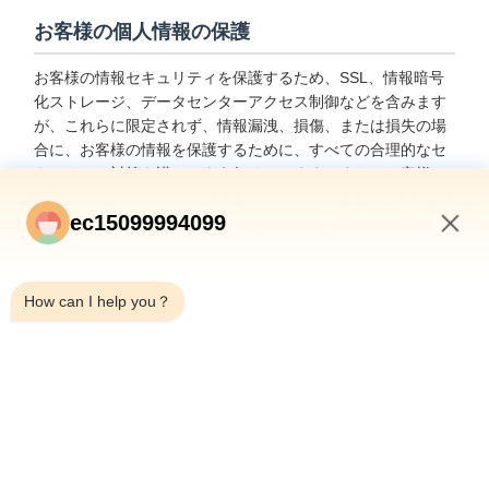
お客様の個人情報の保護
お客様の情報セキュリティを保護するため、SSL、情報暗号
化ストレージ、データセンターアクセス制御などを含みます
が、これらに限定されず、情報漏洩、損傷、または損失の場
合に、お客様の情報を保護するために、すべての合理的なセ
キュリティ対策を講じるよう努めています。また、お客様の
情報に触れる可能性のある従業員またはアウトソーサーを厳
ec15099994099
格に管理しており、これには、秘密保持契約の締結、職位に
応じた異なる権限管理、および彼らの業務の監視が含まれま
11:12 PM
す。
How can I help you？
未成年者の保護
当社は、未成年者の個人情報の保護を重視しています。未成
年者の場合は、保護者の方に本プライバシーポリシーを注意
深くお読みいただき、保護者の同意を得た上で当社のサービ
スを利用するか、当社に情報を提供することをお勧めしま
す。