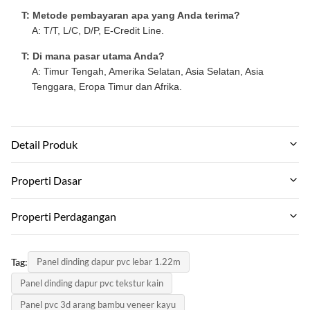
T: Metode pembayaran apa yang Anda terima?
A: T/T, L/C, D/P, E-Credit Line.
T: Di mana pasar utama Anda?
A: Timur Tengah, Amerika Selatan, Asia Selatan, Asia
Tenggara, Eropa Timur dan Afrika.
Detail Produk
Material:
Properti Dasar
Bahan lingkungan komposit kayu-plastik
Nama Merek:
Properti Perdagangan
Feature:
zhuokang
tahan air dan tahan air tahan kelembaban
Moq:
Model produk:
Tag:
Panel dinding dapur pvc lebar 1.22m
Berunding
Color:
Dapat disesuaikan
Panel dinding dapur pvc tekstur kain
Pelanggan membutuhkan
Patokan harga:
sertifikat:
Panel pvc 3d arang bambu veneer kayu