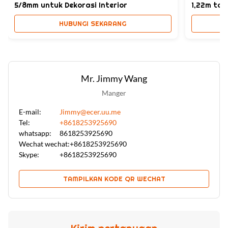
5/8mm untuk Dekorasi Interior
1,22m tah
HUBUNGI SEKARANG
Mr. Jimmy Wang
Manger
E-mail:
Jimmy@ecer.uu.me
Tel:
+8618253925690
whatsapp:
8618253925690
Wechat wechat:
+8618253925690
Skype:
+8618253925690
TAMPILKAN KODE QR WECHAT