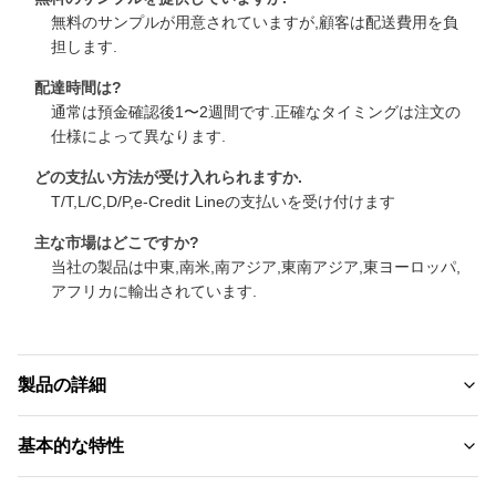
無料のサンプルが用意されていますが,顧客は配送費用を負
担します.
配達時間は?
通常は預金確認後1〜2週間です.正確なタイミングは注文の
仕様によって異なります.
どの支払い方法が受け入れられますか.
T/T,L/C,D/P,e-Credit Lineの支払いを受け付けます
主な市場はどこですか?
当社の製品は中東,南米,南アジア,東南アジア,東ヨーロッパ,
アフリカに輸出されています.
製品の詳細
Material:
基本的な特性
竹の炭、竹の繊維、竹の炭繊維