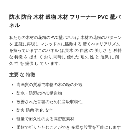
防水 防音 木材 穀物 木材 フリーナー PVC 壁パ
ネル
私たちの木材の花粉のPVC壁パネルは 木材の花粉のパターン
を 正確に再現し マシッド木に匹敵する 驚くべきリアリズム
を持っていますこのパネル は,実木 の 自然 の 美しさ と 独特
な 特徴 を 捉え て おり,同時に 優れた 耐久 性 と 湿気 に 耐
久 性 を 提供 し て い ます.
主要 な 特徴
高画質の質感で本物の木の粒の外観
防水・防湿のPVC構造物
改善された音響のために音吸収特性
防火 防菌 強化 安全
軽量で耐久性のある高密度素材
柔軟で折りたたむことができ 多様な設置を可能にします