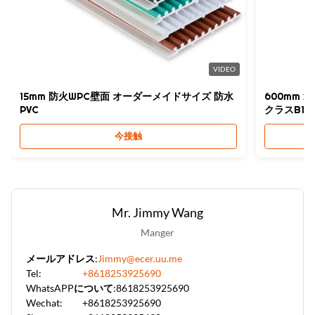
High Light:
8.5mm wpc フラット壁パネル
,
8.5mm wpc フラットされた壁パネル
,
ZhuoKang 8.5mm wpc フラットされた壁パネル
VIDEO
15mm 防火WPC壁面 オーダーメイドサイズ 防水
600mm x
PVC
クラスB1
今接触
Mr. Jimmy Wang
Manger
メールアドレス:
Jimmy@ecer.uu.me
Tel:
+8618253925690
WhatsAPPについて:
8618253925690
Wechat:
+8618253925690