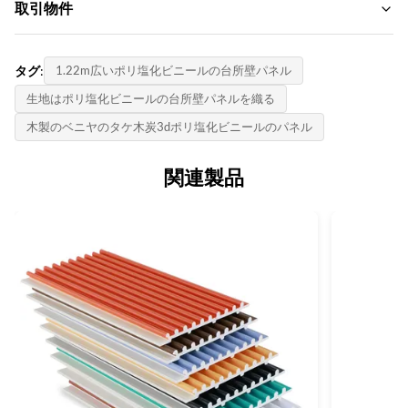
ブランド名:
取引物件
Function:
ZhuoKang
防水性、防水性、
MOQ:
製品モデル:
タグ:
1.22m広いポリ塩化ビニールの台所壁パネル
Color:
交渉する
1220*2440*5mm/8mm
さまざまでカスタマイズされています
生地はポリ塩化ビニールの台所壁パネルを織る
単価:
証明書:
木製のベニヤのタケ木炭3dポリ塩化ビニールのパネル
Style:
Negotiate
ISO9001
モダンでモダンでエレガントなデザイン
決済方法:
関連製品
原産国:
Application:
LC、T/T
中国
インテリアの家、内部および外壁の装飾、学校、オフィス
供給能力:
Thickness:
1日あたり6000メートル
5/8mm
Packing:
カートンとパレットで詰め込まれています
Design:
シンプルなデザイン、モルダーン