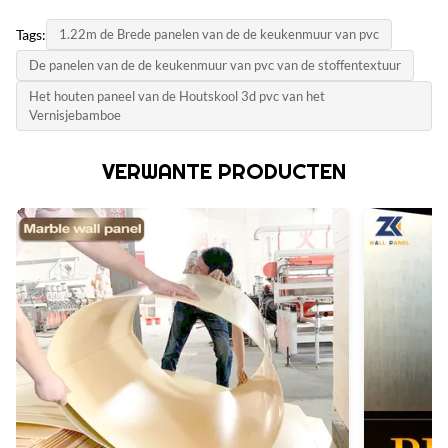
Waterdicht en vuurvast vochtbestendig
MOQ:
Productmodel:
Tags:
1.22m de Brede panelen van de de keukenmuur van pvc
Onderhandelen
Color:
Aanpasbaar
De panelen van de de keukenmuur van pvc van de stoffentextuur
Klant nodig
Eenheidsprijs:
certificaat:
Het houten paneel van de Houtskool 3d pvc van het
Contact us
Size:
Vernisjebamboe
ISO9001
Aangepaste maten ondersteuning
Betalingswijze:
Land van herkomst:
VERWANTE PRODUCTEN
L/C, D/A, D/P, T/T, Western Union, MoneyGram
Style:
China
Moderne luxe
Toeleveringskapaciteit:
6000 meter per dag
Thickness:
15 mm
Product Name:
WPC-wandpaneel
Certificate:
ISO9001
High Light: