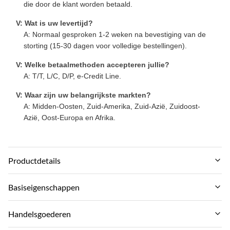
die door de klant worden betaald.
V: Wat is uw levertijd?
A: Normaal gesproken 1-2 weken na bevestiging van de
storting (15-30 dagen voor volledige bestellingen).
V: Welke betaalmethoden accepteren jullie?
A: T/T, L/C, D/P, e-Credit Line.
V: Waar zijn uw belangrijkste markten?
A: Midden-Oosten, Zuid-Amerika, Zuid-Azië, Zuidoost-
Azië, Oost-Europa en Afrika.
Productdetails
Material:
Basiseigenschappen
Hout-plastic samengesteld omgevingsmateriaal
Merknaam:
Handelsgoederen
Feature:
zhuokang