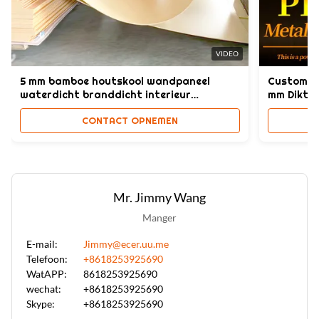
Uitgedreven WPC de Muurpaneel van pvc Co
,
Uitgedreven de Muurcomité van pvc Co
,
WPC-Muurcomité Gemakkelijke Installatie
VIDEO
5 mm bamboe houtskool wandpaneel
Custom b
waterdicht branddicht interieur
mm Dikte
decoratie
CONTACT OPNEMEN
Mr. Jimmy Wang
Manger
E-mail:
Jimmy@ecer.uu.me
Telefoon:
+8618253925690
WatAPP:
8618253925690
wechat:
+8618253925690
Skype:
+8618253925690