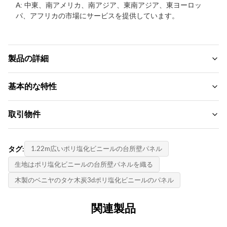
A: 中東、南アメリカ、南アジア、東南アジア、東ヨーロッ
パ、アフリカの市場にサービスを提供しています。
製品の詳細
Material:
基本的な特性
木製プラスチック複合環境材料
ブランド名:
取引物件
Feature:
zhuokang
防水性と耐火防湿
MOQ:
製品モデル:
タグ:
1.22m広いポリ塩化ビニールの台所壁パネル
Color:
交渉する
カスタマイズ可能
顧客が必要です
生地はポリ塩化ビニールの台所壁パネルを織る
単価:
証明書:
木製のベニヤのタケ木炭3dポリ塩化ビニールのパネル
Size:
Contact us
ISO9001
カスタマイズされたサイズのサポート
決済方法:
関連製品
原産国:
Style:
L/C、D/A、D/P、T/T、ウェスタンユニオン、マネーグラム
中国