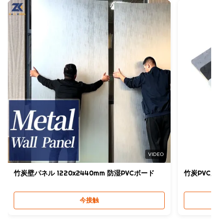
モダンな贅沢
供給能力:
Thickness:
1日あたり6000メートル
15mm
Product Name:
WPC壁パネル
Certificate:
ISO9001
High Light:
Coはパネル ポリ塩化ビニールの壁突き出た
,
Coは木製のプラスチック合成のパネル突き出た
,
木製のプラスチック合成物は15mmにパネルをはめる
VIDEO
竹炭壁パネル 1220x2440mm 防湿PVCボード
竹炭PVC大
今接触