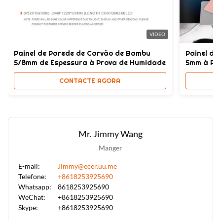
O PVC Co expulsou painel de parede de WPC
,
O PVC Co expulsou painel de parede
,
A instalação fácil do painel de parede de WPC
VIDEO
Painel de Parede de Carvão de Bambu
Painel de
5/8mm de Espessura à Prova de Humidade
5mm à Pro
Decoração
CONTACTE AGORA
Mr. Jimmy Wang
Manger
E-mail:
Jimmy@ecer.uu.me
Telefone:
+8618253925690
Whatsapp:
8618253925690
WeChat:
+8618253925690
Skype:
+8618253925690