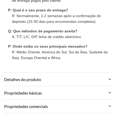
de entrega pagos pelo cliente.
P: Qual é o seu prazo de entrega?
R: Normalmente, 1-2 semanas após a confirmação do
depósito (15-30 dias para encomendas completas).
Q: Que métodos de pagamento aceita?
A: T/T, L/C, D/P, linha de crédito eletrónico.
P: Onde estão os seus principais mercados?
R: Médio Oriente, América do Sul, Sul da Ásia, Sudeste da
Ásia, Europa Oriental e África.
Detalhes do produto
Material:
Propriedades básicas
Material ambiental composto de madeira plástica
Nome da marca:
Propriedades comerciais
Feature:
zhuokang
impermeável e à prova de fogo à prova de umidade