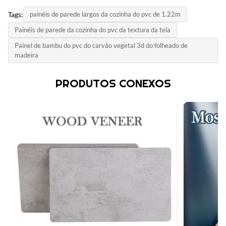
MOQ:
Modelo do Produto:
Tags:
painéis de parede largos da cozinha do pvc de 1.22m
Negociar
Color:
Personalizável
Painéis de parede da cozinha do pvc da textura da tela
O cliente exige
Preço unitário:
Certificado:
Painel de bambu do pvc do carvão vegetal 3d do folheado de
Contact us
Size:
madeira
ISO9001
Suporte de tamanhos personalizados
Método de pagamento:
País de Origem:
PRODUTOS CONEXOS
L/C,D/A,D/P,T/T,Western Union,MoneyGram
Style:
China
Luxo moderno
Capacidade de abastecimento:
6000 metros por dia
Thickness:
15mm
Product Name:
Painel de parede de WPC
Certificate:
ISO9001
High Light: