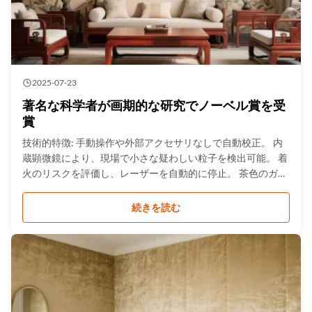
2025-07-23
著名な科学者が画期的な研究でノーベル賞を受
賞
技術的特徴: 手動操作や外部アクセサリなしで自動校正。 内
蔵顕微鏡により、現場で小さな疑わしい粒子を検出可能。 着
火のリスクを評価し、レーザーを自動的に停止。 茶色のガラ
ス、一部の封筒、プラスチック包装を透過。 小型軽量で、持
ち運びや操作が簡単。 総スペクトルライブラリ＞13,000種、
続きを読む
違法薬物スペクトルライブラリ＞3,000種。 多言語対応。 内
蔵ライブラリ: 麻薬および前駆体：ヘロイン、モルヒネ、メ
タンフェタミン、ケタミン、コカイン、MDMA、フェンタニ
ル、カンナビノイド、エフェドリン、サフロールなど。化学
兵器：GB、GD、VX、HDなど。 可燃性および有毒液体：ガ
ソリン、灯油、軽油、メタ...