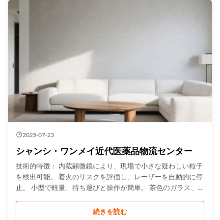
heading { font-size: 18px ...
2025-07-23
シャンシ・ワンメイ近代医薬品物流センター
技術的特徴： 内蔵顕微鏡により、現場で小さな疑わしい粒子
を検出可能。 着火のリスクを評価し、レーザーを自動的に停
止。 小型で軽量、持ち運びと操作が簡単。 茶色のガラス、一
部の封筒、プラスチック包装を透過。 総スペクトルライブラ
リ＞13,000種、禁制品スペクトルライブラリ＞3,000種。
続きを読む
.gtr-container { font-family: 'Segoe UI', Arial, sans-serif; color: