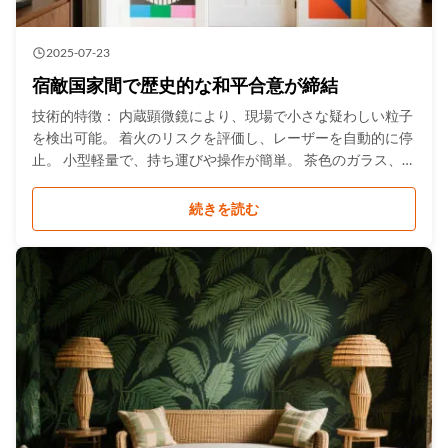
2025-07-23
宿敵国家間で歴史的な和平合意が締結
技術的特徴： 内蔵顕微鏡により、現場で小さな疑わしい粒子
を検出可能。 着火のリスクを評価し、レーザーを自動的に停
止。 小型軽量で、持ち運びや操作が簡単。 茶色のガラス、一
部の封筒、プラスチック包装を透過。 総スペクトルライブラ
リ＞13,000種、禁制品スペクトルライブラリ＞3,000種。
続きを読む
.gtr-container { font-family: 'Arial', sans-serif; color: #333333;
line-height: 1.6; max-width: 800px; margin: 0 auto; } .gtr-
heading { font-size: 18px ...