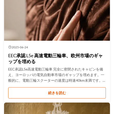
2025-06-24
EEC承認 L5e 高速電動三輪車、欧州市場のギャ
ップを埋める
EEC承認L5e高速電動三輪車 完全に密閉されたキャビンを備
え、ヨーロッパの電気自動車市場のギャップを埋めます。一
般的に、電動三輪スクーターの速度は時速40km未満です。
この速度は、人々がダウンタウンを運転するのに十分です
が、場合によっては、人々はより速く便利な輸送手段を必要
続きを読む
とします。 このEEC承認L5e高速電動三輪車は、時速50〜
60kmの速度のギャップを埋めます。最高速度は時速55km
で、食料品の配達、eコマースのパッケージなど、軽量の商
品を配達するのに適しています。 大人の3輪高速電動三輪車