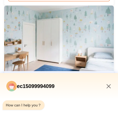
#333333; line-height: 1.6; max-width: 800px; margin: 0 auto;
padding: 20px; } .gtr...
2025-07-23
ec15099994099
新しいCOVID-19ワクチン、初期試験で有望な
結果を示す
11:08 AM
技術的特徴： 内蔵顕微鏡により、現場で小さな不審な粒子を
How can I help you？
検出可能。 着火のリスクを評価し、レーザーを自動的に停
止。 小型軽量で、持ち運びや操作が簡単。 茶色のガラス、一
部の封筒、プラスチック包装を透過。 総スペクトルライブラ