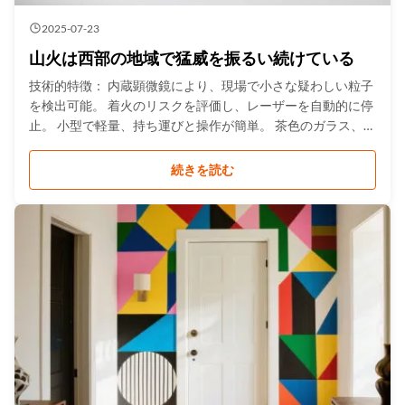
2025-07-23
山火は西部の地域で猛威を振るい続けている
技術的特徴： 内蔵顕微鏡により、現場で小さな疑わしい粒子
を検出可能。 着火のリスクを評価し、レーザーを自動的に停
止。 小型で軽量、持ち運びと操作が簡単。 茶色のガラス、一
部の封筒、プラスチック包装を透過。 総スペクトルライブラ
リ＞13,000種、違法薬物スペクトルライブラリ＞3,000種。
続きを読む
.gtr-container { font-family: 'Arial', sans-serif; color: #333333;
line-height: 1.6; max-width: 800px; margin: 0 auto; } .gtr-
heading { font-size: 18px ...