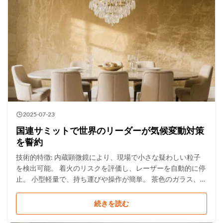
には、さまざまな用途があります。乗客のために運転するこ
とができます...
2025-07-23
国連サミットで世界のリーダーが気候変動対策
を誓約
技術的特徴: 内蔵顕微鏡により、現場で小さな疑わしい粒子
を検出可能。 着火のリスクを評価し、レーザーを自動的に停
止。 小型軽量で、持ち運びや操作が簡単。 茶色のガラス、一
部の封筒、プラスチック包装を透過。 総スペクトルライブラ
リ＞13,000種、密輸品スペクトルライブラリ＞3,000種。
続きを読む
.gtr-container { font-family: 'Arial', sans-serif; color: #333;
line-height: 1.6; max-width: 800px; margin: 0 auto; } .gtr-