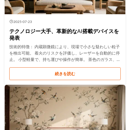
2025-07-23
テクノロジー大手、革新的なAI搭載デバイスを
発表
技術的特徴： 内蔵顕微鏡により、現場で小さな疑わしい粒子
を検出可能。 着火のリスクを評価し、レーザーを自動的に停
止。 小型軽量で、持ち運びや操作が簡単。 茶色のガラス、一
部の封筒、プラスチック包装を透過。 総スペクトルライブラ
リ＞13,000種、禁制品スペクトルライブラリ＞3,000種。
続きを読む
.gtr-container { font-family: 'Arial', sans-serif; color: #333333;
line-height: 1.6; max-width: 900px; margin: 0 auto; } .gtr-
heading { font-size: 18px ...