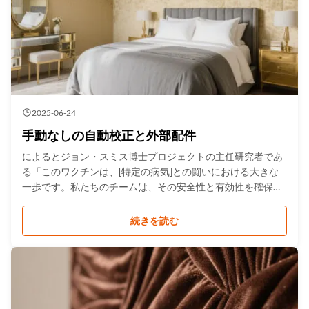
2025-06-24
手動なしの自動校正と外部配件
によるとジョン・スミス博士プロジェクトの主任研究者であ
る「このワクチンは、[特定の病気]との闘いにおける大きな
一歩です。私たちのチームは、その安全性と有効性を確保す
るためにたゆまぬ努力を重ねてきました。」このプロジェク
トには、国際的な保健機関や規制当局との広範な協力が必要
続きを読む
な、複数の臨床試験段階が含まれていました。その結果は期
待を上回り、このワクチンは病気の予防において95%の有効
性を示しました。 影響と将来の展望 この開発は、世界的な健
康に大きな影響を与えることが期待されています。専門家
は、このワクチンの広範な普及により、世界中で[特定の病
気]の発生率が大幅に減少すると予測しています。例えば、...