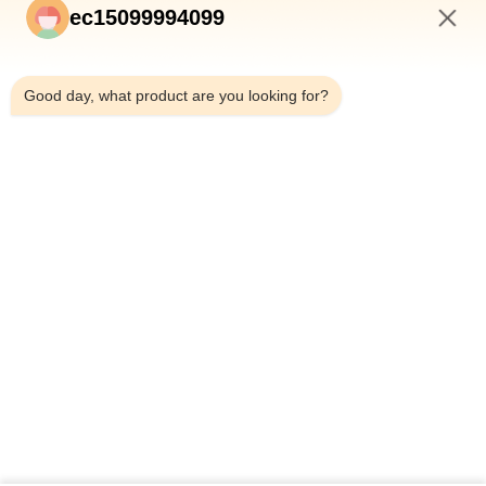
ec15099994099
5:16 AM
Good day, what product are you looking for?
জমা দিন
বাড়ি
পণ্য
আমাদের সম্পর্কে
মান নিয়ন্ত্রণ
কারখানা ভ্রমণ
খবর
সব ক্ষেত্রেই
BLOG
আমাদের সাথে যোগাযোগ করুন