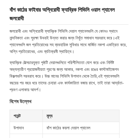
বাঁশ কাঠের ফাইবার অগ্নিরোধী ফ্যাব্রিক পিভিসি ওয়াল প্যানেল
জলরোধী
জলরোধী এবং অগ্নিরোধী ফ্যাব্রিক পিভিসি দেয়াল প্যানেলগুলি যে কোনও স্থানে
নান্দনিকতা এবং সুরক্ষা উভয়ই উন্নত করার জন্য নিখুঁত সমাধান সরবরাহ করে।এই
প্যানেলগুলি জল প্রতিরোধের সহ ব্যবহারিক সুবিধার সাথে মার্জিত নকশা একত্রিত করে,
অগ্নি প্রতিরোধের, এবং ব্যতিক্রমী স্থায়িত্ব।
ফ্যাব্রিক টেক্সচারযুক্ত পৃষ্ঠটি দেয়ালগুলিতে পরিশীলিততা যোগ করে এবং নির্দিষ্ট
অভ্যন্তরীণ প্রয়োজনীয়তা পূরণের জন্য আকার, নকশা এবং রঙের কাস্টমাইজেশন
বিকল্পগুলি সরবরাহ করে। উচ্চ মানের পিভিসি উপাদান থেকে তৈরি,এই প্যানেলগুলি
বছরের পর বছর ধরে তাদের চেহারা এবং কার্যকারিতা বজায় রাখে, তাই তারা আর্দ্রতা-
প্রবণ এলাকায় আদর্শ।
বিশেষ উল্লেখ
পয়েন্ট
মূল্য
উপাদান
বাঁশ কাঠের কয়লা দেয়াল প্যানেল