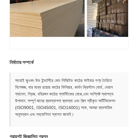
নির্মাতার সম্পর্কে
সাংহাই ঝুওকং উড ইন্ডাস্ট্রি কোং লিমিটেড কাঠের ফাইবার পণ্য তৈরিতে
বিশেষজ্ঞ, যার মধ্যে রয়েছে কাঠের ফিনিয়ার, কার্বন ক্রিস্টাল বোর্ড, দেয়াল
প্যানেল, গ্রিজ, বহিরঙ্গন কাঠের প্লাস্টিকের মেঝে,এবং সংশ্লিষ্ট স্থাপত্য
উপাদান. সম্পূর্ণ মানের ব্যবস্থাপনা ব্যবস্থা এবং শিল্প স্বীকৃত সার্টিফিকেশন
(ISO9001, ISO45001, ISO14001) সঙ্গে, আমরা ব্যবসায়িক
অনুসন্ধান এবং সহযোগিতা স্বাগত জানাই।
প্রায়শই জিজ্ঞাসিত প্রশ্ন