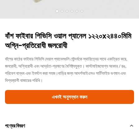
বাঁশ ফাইবার পিভিসি ওয়াল প্যানেল ১২২০x২৪৪০মিমি
অগ্নি-প্রতিরোধী জলরোধী
বাঁশের কাঠের ফাইবার পিভিসি দেয়াল প্যানেলগুলি সৌন্দর্যকে স্থায়িত্বের সাথে একত্রিত করে,
জলরোধী, অগ্নিরোধী এবং আর্দ্রতা-প্রমাণের বৈশিষ্ট্যযুক্ত। কাস্টমাইজযোগ্য আকার / রঙ,
পরিবেশ বান্ধব এবং ইনস্টল করা সহজ।বাড়ির জন্য আদর্শআইএসও সার্টিফাইড গুণমান এবং
বিশ্বব্যাপী বাজারের পরিধি।
এখনই অনুসন্ধান করুন
পণ্যের বিবরণ