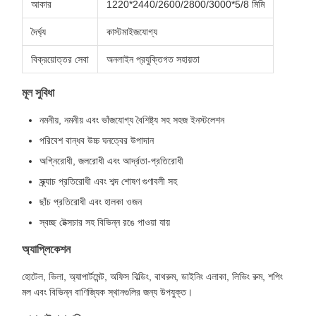
আকার
1220*2440/2600/2800/3000*5/8 মিমি
দৈর্ঘ্য
কাস্টমাইজযোগ্য
বিক্রয়োত্তর সেবা
অনলাইন প্রযুক্তিগত সহায়তা
মূল সুবিধা
নমনীয়, নমনীয় এবং ভাঁজযোগ্য বৈশিষ্ট্য সহ সহজ ইনস্টলেশন
পরিবেশ বান্ধব উচ্চ ঘনত্বের উপাদান
অগ্নিরোধী, জলরোধী এবং আর্দ্রতা-প্রতিরোধী
স্ক্র্যাচ প্রতিরোধী এবং শব্দ শোষণ গুণাবলী সহ
ছাঁচ প্রতিরোধী এবং হালকা ওজন
স্বচ্ছ টেক্সচার সহ বিভিন্ন রঙে পাওয়া যায়
অ্যাপ্লিকেশন
হোটেল, ভিলা, অ্যাপার্টমেন্ট, অফিস বিল্ডিং, বাথরুম, ডাইনিং এলাকা, লিভিং রুম, শপিং
মল এবং বিভিন্ন বাণিজ্যিক স্থানগুলির জন্য উপযুক্ত।