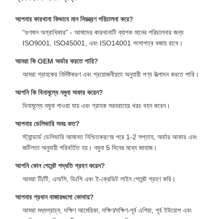
আপনার কারখানা কিভাবে মান নিয়ন্ত্রণ পরিচালনা করে?
"গুণমান অগ্রাধিকার" - আমাদের কারখানাটি ব্যাপক মানের পরিচালনার জন্য
ISO9001, ISO45001, এবং ISO14001 শংসাপত্র বজায় রাখে।
আমরা কি OEM অর্ডার করতে পারি?
আমরা গ্রাহকের নির্দিষ্টকরণ এবং প্রয়োজনীয়তা অনুযায়ী পণ্য উত্পাদন করতে পারি।
আপনি কি বিনামূল্যে নমুনা অফার করেন?
বিনামূল্যে নমুনা পাওয়া যায় এবং গ্রাহক সরবরাহের খরচ বহন করেন।
আপনার ডেলিভারি সময় কত?
স্ট্যান্ডার্ড ডেলিভারি আমানত নিশ্চিতকরণের পরে 1-2 সপ্তাহ, অর্ডার আকার এবং
জটিলতা অনুযায়ী পরিবর্তিত হয়। নমুনা 5 দিনের মধ্যে জাহাজ।
আপনি কোন পেমেন্ট পদ্ধতি গ্রহণ করেন?
আমরা টি/টি, এল/সি, ডি/পি এবং ই-ক্রেডিট লাইন পেমেন্ট গ্রহণ করি।
আপনার প্রধান বাজারগুলো কোথায়?
আমরা মধ্যপ্রাচ্য, দক্ষিণ আমেরিকা, দক্ষিণ/দক্ষিণ-পূর্ব এশিয়া, পূর্ব ইউরোপ এবং