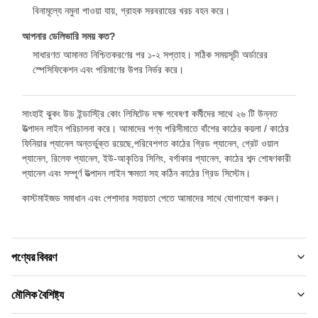
বিনামূল্যে নমুনা পাওয়া যায়, গ্রাহক সরবরাহের খরচ বহন করে।
আপনার ডেলিভারি সময় কত?
সাধারণত আমানত নিশ্চিতকরণের পর ১-২ সপ্তাহ। সঠিক সময়সূচী অর্ডারের
স্পেসিফিকেশন এবং পরিমাণের উপর নির্ভর করে।
সাংহাই ঝুকং উড ইন্ডাস্ট্রি কোং লিমিটেড দক্ষ গবেষণা কর্মীদের সাথে ২৬ টি উন্নত
উত্পাদন লাইন পরিচালনা করে। আমাদের পণ্য পরিসীমাতে বাঁশের কাঠের কয়লা / কাঠের
ফিনিয়ার প্যানেল অন্তর্ভুক্ত রয়েছে,পরিবেশগত কাঠের গ্রিড প্যানেল, গ্রেট ওয়াল
প্যানেল, রিলেফ প্যানেল, ইউ-আকৃতির সিলিং, বর্গাকার প্যানেল, কাঠের শব্দ শোষণকারী
প্যানেল এবং সম্পূর্ণ উত্পাদন লাইন ক্ষমতা সহ কঠিন কাঠের গ্রিড সিস্টেম।
কাস্টমাইজড সমাধান এবং পেশাদার সহায়তা পেতে আমাদের সাথে যোগাযোগ করুন।
পণ্যের বিবরণ
Material:
মৌলিক বৈশিষ্ট্য
বাঁশ কাঠকয়লা ， pvc.etc