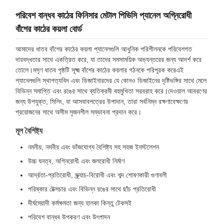
পরিবেশ বান্ধব কাঠের ফিনিসার মেটাল পিভিসি প্যানেল অগ্নিরোধী
বাঁশের কাঠের কয়লা বোর্ড
আমাদের ধাতব বাঁশের কাঠের কয়লা প্যানেলগুলি আধুনিক পরিশীলনকে পরিবেশগত
দায়বদ্ধতার সাথে একত্রিত করে, যা তাদের সমসাময়িক অভ্যন্তরের জন্য আদর্শ করে
তোলে।মসৃণ ধাতব পৃষ্ঠটি সূক্ষ্ম বাঁশের কাঠের কয়লার গঠনকে পরিপূরক করেএই
প্যানেলগুলি স্থাপত্যবিদ এবং ডিজাইনারদের যে কোনও ডিজাইনের দৃষ্টিভঙ্গির সাথে মেলে
বিভিন্ন সমাপ্তি এবং রঙের সাথে ব্যতিক্রমী বহুমুখিতা সরবরাহ করে।দেওয়াল আবরণের
জন্য উপযুক্ত, সিলিং, বা আসবাবপত্রের উপাদান, তারা সর্বনিম্ন রক্ষণাবেক্ষণের
প্রয়োজনের সাথে অসীম সৃজনশীল সম্ভাবনা প্রদান করে।
মূল বৈশিষ্ট্য
নমনীয়, নমনীয় এবং ভাঁজযোগ্য বৈশিষ্ট্য সহ সহজ ইনস্টলেশন
উচ্চ ঘনত্ব, অগ্নিরোধী এবং জলরোধী নির্মাণ
আর্দ্রতা-প্রতিরোধী, স্ক্র্যাচ-বিরোধী এবং শব্দ শোষণকারী গুণাবলী
পরিষ্কার টেক্সচার এবং বিভিন্ন রঙের সাথে ছাঁচ প্রতিরোধী
দীর্ঘমেয়াদী কর্মক্ষমতা জন্য হালকা কিন্তু টেকসই
পরিবেশ বান্ধব উপকরণ এবং উৎপাদন