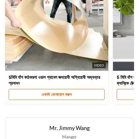
VIDEO
5মিমি বাঁশ কাঠকয়লা ওয়াল প্যানেল জলরোধী অগ্নিরোধী অভ্যন্তর
5 মিমি বাঁশ কা
প্রসাধন
ফ্যাব্রিক টেক্সচা
এখনই যোগাযোগ করুন
Mr. Jimmy Wang
Manger