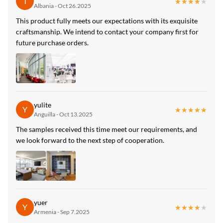
T
★★★★★
★★★★★
Albania - Oct 26.2025
Type:
This product fully meets our expectations with its exquisite
craftsmanship. We intend to contact your company first for
ধাতব পিভিসি ওয়াল প্যানেল
future purchase orders.
High Light:
আইএসও9001 ফ্যাক্টরি অভ্যন্তর বাঁশ ফাইবার প্যানেল
,
আইএসও9001 ফ্যাক্টরি অভ্যন্তর বাঁশ ফাইবার প্যানেল
,
আইএসও9001 ফ্যাক্টরি অভ্যন্তর বাঁশ ফাইবার প্যানেল
yulite
Y
★★★★★
★★★★★
Anguilla - Oct 13.2025
The samples received this time meet our requirements, and
we look forward to the next step of cooperation.
yuer
Y
★★★★★
★★★★★
Armenia - Sep 7.2025