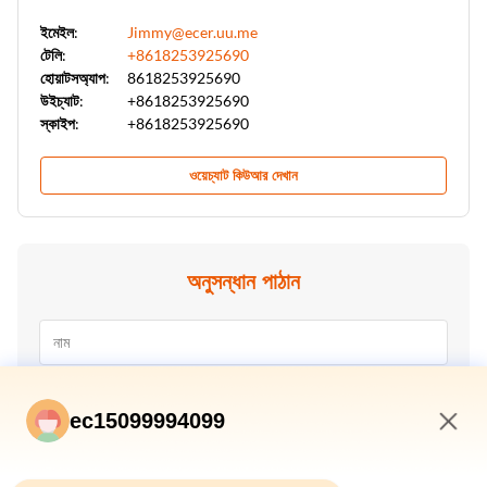
ইমেইল:
Jimmy@ecer.uu.me
টেলি:
+8618253925690
হোয়াটসঅ্যাপ:
8618253925690
উইচ্যাট:
+8618253925690
স্কাইপ:
+8618253925690
ওয়েচ্যাট কিউআর দেখান
অনুসন্ধান পাঠান
ec15099994099
10:49 AM