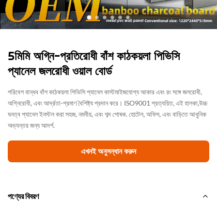
5মিমি অগ্নি-প্রতিরোধী বাঁশ কাঠকয়লা পিভিসি
প্যানেল জলরোধী ওয়াল বোর্ড
পরিবেশ বান্ধব বাঁশ কাঠকয়লা পিভিসি প্যানেল কাস্টমাইজযোগ্য আকার এবং রং সঙ্গে জলরোধী,
অগ্নিরোধী, এবং আর্দ্রতা-প্রমাণ বৈশিষ্ট্য প্রদান করে। ISO9001 প্রত্যয়িত, এই হালকা,উচ্চ
ঘনত্ব প্যানেল ইনস্টল করা সহজ, নমনীয়, এবং শব্দ শোষক. হোটেল, অফিস, এবং বাড়িতে আধুনিক
অভ্যন্তর জন্য আদর্শ.
এখনই অনুসন্ধান করুন
পণ্যের বিবরণ