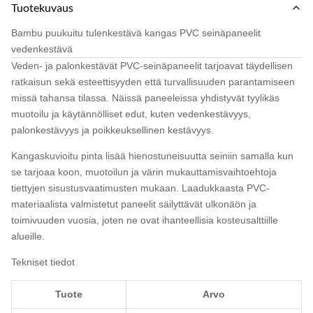
Tuotekuvaus
Bambu puukuitu tulenkestävä kangas PVC seinäpaneelit
vedenkestävä
Veden- ja palonkestävät PVC-seinäpaneelit tarjoavat täydellisen
ratkaisun sekä esteettisyyden että turvallisuuden parantamiseen
missä tahansa tilassa. Näissä paneeleissa yhdistyvät tyylikäs
muotoilu ja käytännölliset edut, kuten vedenkestävyys,
palonkestävyys ja poikkeuksellinen kestävyys.
Kangaskuvioitu pinta lisää hienostuneisuutta seiniin samalla kun
se tarjoaa koon, muotoilun ja värin mukauttamisvaihtoehtoja
tiettyjen sisustusvaatimusten mukaan. Laadukkaasta PVC-
materiaalista valmistetut paneelit säilyttävät ulkonäön ja
toimivuuden vuosia, joten ne ovat ihanteellisia kosteusalttiille
alueille.
Tekniset tiedot
Tuote
Arvo