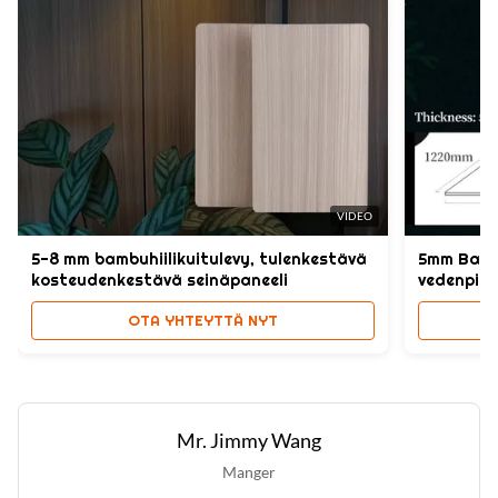
Shape:
Square
Style:
Fashion,Morden
High Light:
tulenkestävä kangas PVC-seinäpaneelit
,
bambu-puukuitu PVC-seinäpaneelit
,
VIDEO
PVC-seinäpaneelit vedenkestävät
5-8 mm bambuhiilikuitulevy, tulenkestävä
5mm Bamb
kosteudenkestävä seinäpaneeli
vedenpitä
OTA YHTEYTTÄ NYT
Mr. Jimmy Wang
Manger