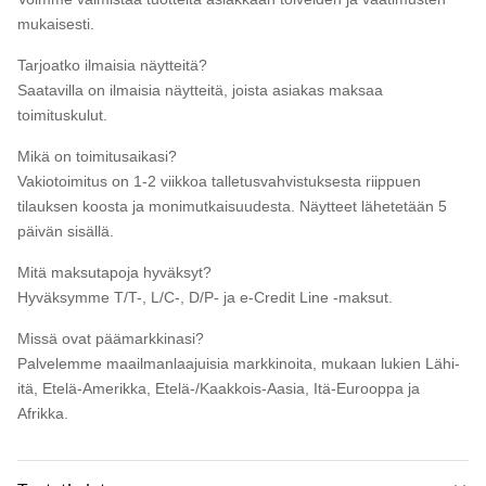
mukaisesti.
Tarjoatko ilmaisia ​​näytteitä?
Saatavilla on ilmaisia ​​näytteitä, joista asiakas maksaa
toimituskulut.
Mikä on toimitusaikasi?
Vakiotoimitus on 1-2 viikkoa talletusvahvistuksesta riippuen
tilauksen koosta ja monimutkaisuudesta. Näytteet lähetetään 5
päivän sisällä.
Mitä maksutapoja hyväksyt?
Hyväksymme T/T-, L/C-, D/P- ja e-Credit Line -maksut.
Missä ovat päämarkkinasi?
Palvelemme maailmanlaajuisia markkinoita, mukaan lukien Lähi-
itä, Etelä-Amerikka, Etelä-/Kaakkois-Aasia, Itä-Eurooppa ja
Afrikka.