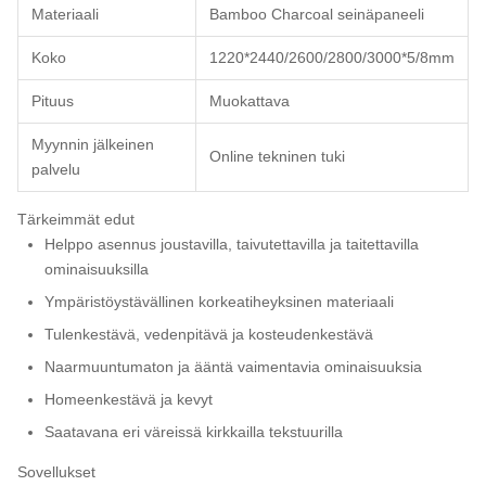
Materiaali
Bamboo Charcoal seinäpaneeli
Koko
1220*2440/2600/2800/3000*5/8mm
Pituus
Muokattava
Myynnin jälkeinen
Online tekninen tuki
palvelu
Tärkeimmät edut
Helppo asennus joustavilla, taivutettavilla ja taitettavilla
ominaisuuksilla
Ympäristöystävällinen korkeatiheyksinen materiaali
Tulenkestävä, vedenpitävä ja kosteudenkestävä
Naarmuuntumaton ja ääntä vaimentavia ominaisuuksia
Homeenkestävä ja kevyt
Saatavana eri väreissä kirkkailla tekstuurilla
Sovellukset