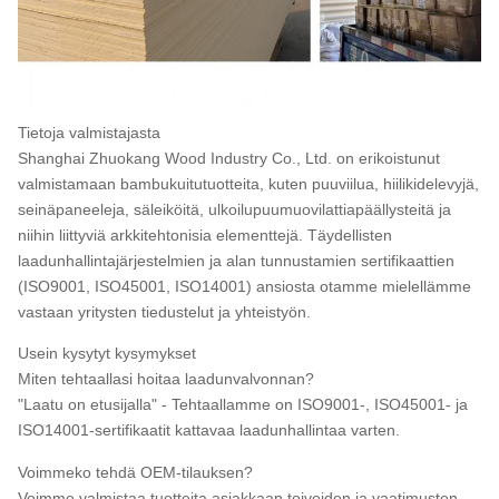
Tietoja valmistajasta
Shanghai Zhuokang Wood Industry Co., Ltd. on erikoistunut
valmistamaan bambukuitutuotteita, kuten puuviilua, hiilikidelevyjä,
seinäpaneeleja, säleiköitä, ulkoilupuumuovilattiapäällysteitä ja
niihin liittyviä arkkitehtonisia elementtejä. Täydellisten
laadunhallintajärjestelmien ja alan tunnustamien sertifikaattien
(ISO9001, ISO45001, ISO14001) ansiosta otamme mielellämme
vastaan ​​yritysten tiedustelut ja yhteistyön.
Usein kysytyt kysymykset
Miten tehtaallasi hoitaa laadunvalvonnan?
"Laatu on etusijalla" - Tehtaallamme on ISO9001-, ISO45001- ja
ISO14001-sertifikaatit kattavaa laadunhallintaa varten.
Voimmeko tehdä OEM-tilauksen?
Voimme valmistaa tuotteita asiakkaan toiveiden ja vaatimusten