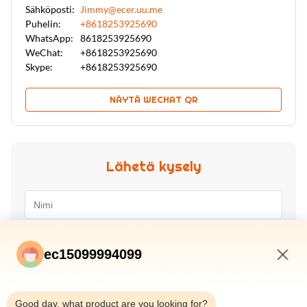
Sähköposti:
Jimmy@ecer.uu.me
Puhelin:
+8618253925690
WhatsApp:
8618253925690
WeChat:
+8618253925690
Skype:
+8618253925690
NÄYTÄ WECHAT QR
Lähetä kysely
ec15099994099
7:08 PM
Good day, what product are you looking for?