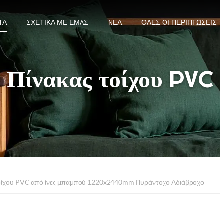
ΤΑ
ΣΧΕΤΙΚΆ ΜΕ ΕΜΆΣ
ΝΈΑ
ΌΛΕΣ ΟΙ ΠΕΡΙΠΤΏΣΕΙΣ
Πίνακας τοίχου PVC
οίχου PVC από ίνες μπαμπού 1220x2440mm Πυράντοχο Αδιάβροχο