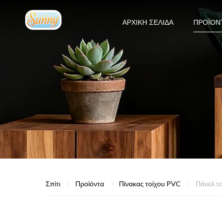
ΑΡΧΙΚΉ ΣΕΛΊΔΑ
ΠΡΟΪΌΝ
Σπίτι
Προϊόντα
Πίνακας τοίχου PVC
Πάνελ τ