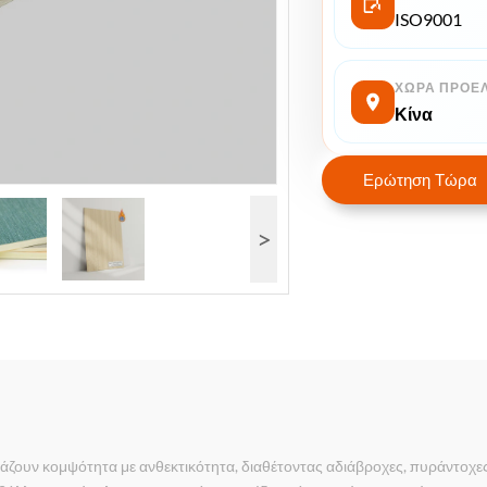
ISO9001
ΧΏΡΑ ΠΡΟΈ
Κίνα
Ερώτηση Τώρα
>
ουν κομψότητα με ανθεκτικότητα, διαθέτοντας αδιάβροχες, πυράντοχες κ