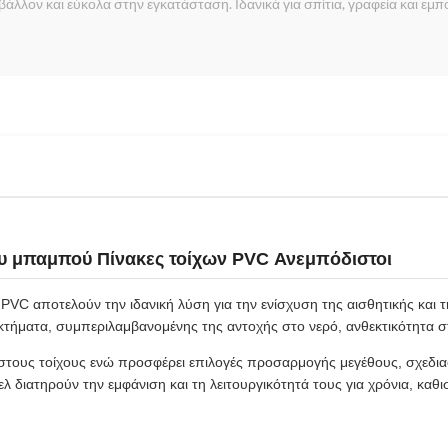
λλον και εύκολα στην εγκατάσταση. Ιδανικά για σπίτια, γραφεία και εμ
υ μπαμπού Πίνακες τοίχων PVC Ανεμπόδιστοι
PVC αποτελούν την ιδανική λύση για την ενίσχυση της αισθητικής και 
ήματα, συμπεριλαμβανομένης της αντοχής στο νερό, ανθεκτικότητα στη
τους τοίχους ενώ προσφέρει επιλογές προσαρμογής μεγέθους, σχεδιασ
λ διατηρούν την εμφάνιση και τη λειτουργικότητά τους για χρόνια, καθι