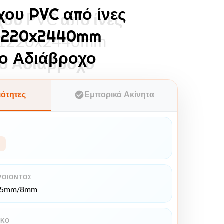
χου PVC από ίνες
χου PVC από ίνες
1220x2440mm
 1220x2440mm
ο Αδιάβροχο
ο Αδιάβροχο
ιότητες
Εμπορικά Ακίνητα
ΡΟΪΌΝΤΟΣ
*5mm/8mm
ΙΚΌ