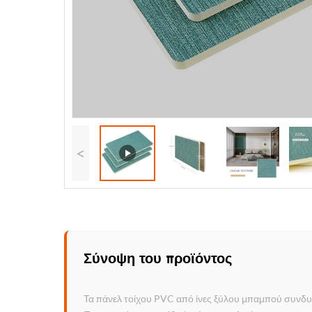
<
Σύνοψη του προϊόντος
Τα πάνελ τοίχου PVC από ίνες ξύλου μπαμπού συνδυάζ