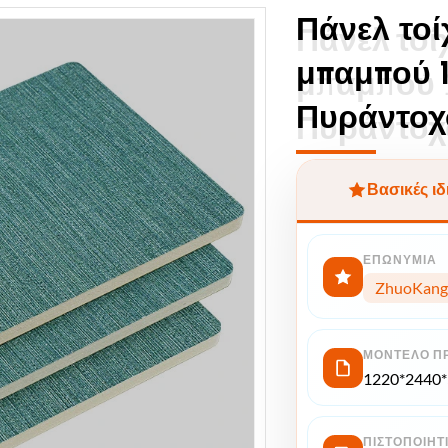
Πάνελ τοί
Πάνελ τοί
μπαμπού 
μπαμπού
Πυράντοχ
Πυράντοχ
Βασικές ιδ
ΕΠΩΝΥΜΊΑ
ZhuoKang
ΜΟΝΤΈΛΟ Π
1220*2440
ΠΙΣΤΟΠΟΙΗΤ