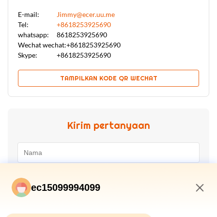
E-mail:
Jimmy@ecer.uu.me
Tel:
+8618253925690
whatsapp:
8618253925690
Wechat wechat:
+8618253925690
Skype:
+8618253925690
TAMPILKAN KODE QR WECHAT
Kirim pertanyaan
ec15099994099
2:47 AM