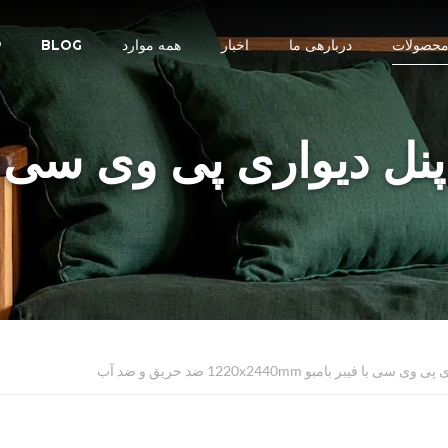
حصولات
دربارهی ما
اخبار
همه موارد
BLOG
R
پنل دیواری پی وی سی
سی با فیبر بامبو 1220x2440mm ضد حریق و ضد آب