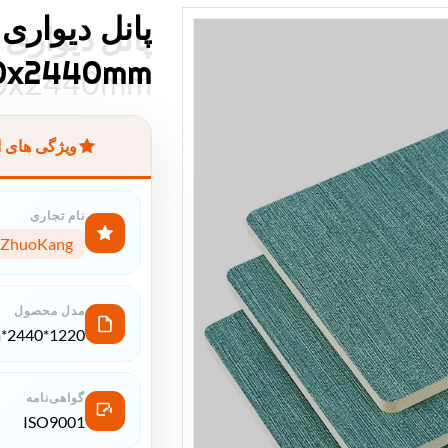
پانل دیواری 
پانل دیواری 
1220x2440mm ضد حریق 
1220x2440mm ضد حریق
ویژگی های 
نام تجاری
ZhuoKang
مدل محصول
1220*2440*5mm/8mm
گواهی‌نامه
ISO9001