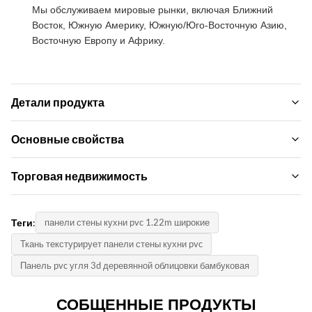
Мы обслуживаем мировые рынки, включая Ближний
Восток, Южную Америку, Южную/Юго-Восточную Азию,
Восточную Европу и Африку.
Детали продукта
Material:
Основные свойства
Бамбуковый уголь, бамбуковое дерево волокно
Наименование марки:
Торговая недвижимость
Product Name:
ZhuoKang
Настенная панель из ПВХ, декоративная настенная
MOQ:
панель
Модель продукта:
Теги:
панели стены кухни pvc 1.22m широкие
Вести переговоры
1220*2440*5 мм/8 мм
Feature:
Ткань текстурирует панели стены кухни pvc
Цена единицы продукци:
Экологичный, водонепроницаемый+экологически
Сертификат:
Панель pvc угля 3d деревянной облицовки бамбуковая
Negotiate
чистый, защищенный от влаги
ISO9001
Способ оплаты:
СОБЩЕННЫЕ ПРОДУКТЫ
Packing:
Страна происхождения: