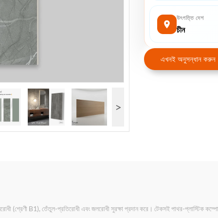
উৎপত্তি দেশ
চীন
এখনই অনুসন্ধান করুন
>
অগ্নিরোধী (শ্রেণী B1), তেঁতুল-প্রতিরোধী এবং জলরোধী সুরক্ষা প্রদান করে। টেকসই পাথর-প্লাস্টি