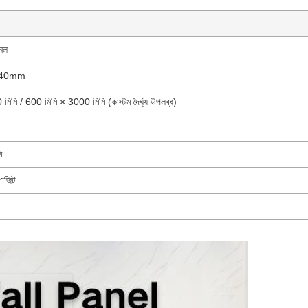
নেল
440mm
িমি / 600 মিমি × 3000 মিমি (কাস্টম দৈর্ঘ্য উপলব্ধ)
ি
পোজিট