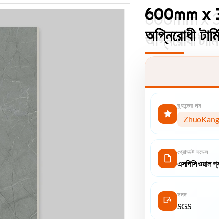
600mm x 3
600mm x 30
অগ্নিরোধী টার্
অগ্নিরোধী টার্
ব্র্যান্ডের নাম
ZhuoKang
প্রোডাক্ট মডেল
এসপিসি ওয়াল প্
সনদ
SGS