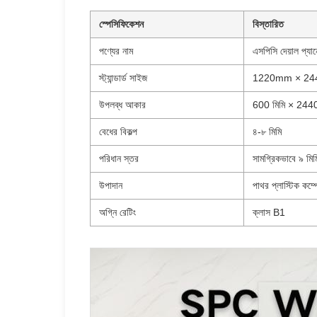
স্পেসিফিকেশন
বিস্তারিত
পণ্যের নাম
এসপিসি দেয়াল প্যা
স্ট্যান্ডার্ড সাইজ
1220mm × 2
উপলব্ধ আকার
600 মিমি × 2440 ম
বেধের বিকল্প
৪-৮ মিমি
পরিধান স্তর
সামগ্রিকভাবে ৯ মিম
উপাদান
পাথর প্লাস্টিক কম্
অগ্নি রেটিং
ক্লাস B1