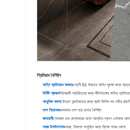
প্রিমিয়াম বৈশিষ্ট্য
অগ্নি প্রতিরোধ ক্ষমতাঃ
শ্রেণী B1 উচ্চতর অগ্নি সুরক্ষা জন্য প্রত্য
টার্মিট প্রুফঃ
দীর্ঘমেয়াদী স্থায়িত্বের জন্য কীটপতঙ্গের ক্ষতির প্রতিরো
আধুনিক নকশা:
উন্নত নান্দনিকতার জন্য ম্যাট ফিনিস সহ গভীর ছাঁচনির
তাপ নিরোধকঃ
চমৎকার তাপ ধরে রাখার বৈশিষ্ট্য
জলরোধী:
বাথরুম এবং রান্নাঘরের মতো আর্দ্রতা-প্রবণ এলাকায় আদর
সহজ ইনস্টলেশনঃ
সহজ, নিরাপদ সংযুক্তি জন্য ক্লিক পাথর নকশা