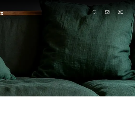
BE
ER