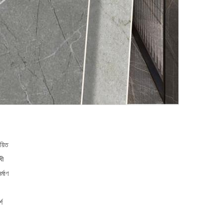
য়িত
ধী
্মাণ
্শ