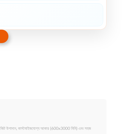
ক কম্পোজিট উপাদান, কাস্টমাইজযোগ্য আকার (600x3000 মিমি) এবং সহজ