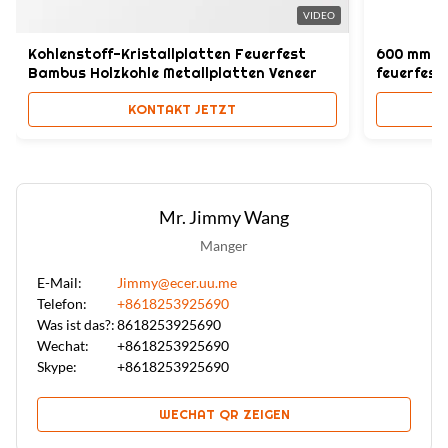
VIDEO
Kohlenstoff-Kristallplatten Feuerfest
600 mm x
Bambus Holzkohle Metallplatten Veneer
feuerfest
KONTAKT JETZT
Mr. Jimmy Wang
Manger
E-Mail:
Jimmy@ecer.uu.me
Telefon:
+8618253925690
Was ist das?:
8618253925690
Wechat:
+8618253925690
Skype:
+8618253925690
WECHAT QR ZEIGEN