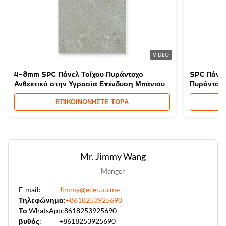
High Light:
Υψηλής αντοχής πίνακας τοίχου SPC
,
Αδιάβροχο πίνακα τοίχου SPC
,
Μαρμάρινο φινίρισμα πέτρα πλαστικό σύνθετο υλικό
VIDEO
4-8mm SPC Πάνελ Τοίχου Πυράντοχο
SPC Πάνε
Ανθεκτικό στην Υγρασία Επένδυση Μπάνιου
Πυράντοχο
ΕΠΙΚΟΙΝΩΝΉΣΤΕ ΤΏΡΑ
Mr. Jimmy Wang
Manger
E-mail:
Jimmy@ecer.uu.me
Τηλεφώνημα:
+8618253925690
Το WhatsApp:
8618253925690
βυθός:
+8618253925690