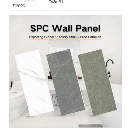
Τάξη Β1
πυρός