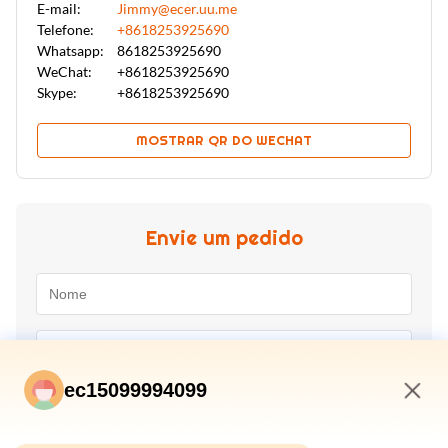
E-mail:
Jimmy@ecer.uu.me
Telefone:
+8618253925690
Whatsapp:
8618253925690
WeChat:
+8618253925690
Skype:
+8618253925690
MOSTRAR QR DO WECHAT
Envie um pedido
ec15099994099
2:07 AM