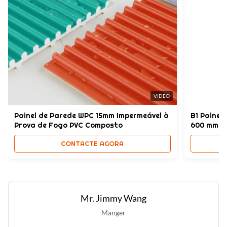
Compósito de plástico e pedra
Style:
Morden
High Light:
Painel de parede SPC de alta resistência
,
Painel de parede SPC impermeável
,
Material composto de plástico de pedra de acabamento de
VIDEO
mármore
Painel de Parede WPC 15mm Impermeável à
B1 Painel
Prova de Fogo PVC Composto
600 mm x
CONTACTE AGORA
Mr. Jimmy Wang
Manger