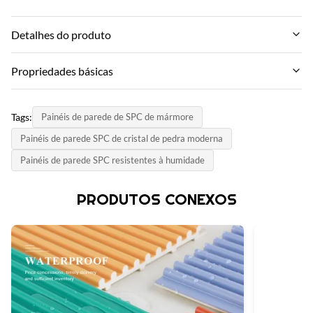
Detalhes do produto
Termite Resistance:
Propriedades básicas
Sim
Nome da marca:
Size:
Tags:
Painéis de parede de SPC de mármore
ZhuoKang
600mm*3000mm
Painéis de parede SPC de cristal de pedra moderna
Modelo do Produto:
Durability:
Painéis de parede SPC resistentes à humidade
Painel de parede do SPC
Alto
Certificado:
PRODUTOS CONEXOS
Surface:
SGS
Relevo profundo com acabamento fosco.
País de Origem:
Function:
China
À prova de fogo, isolamento térmico, umidade
Material: