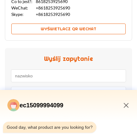
Co to jest?:
8618253925690
WeChat:
+8618253925690
Skype:
+8618253925690
WYŚWIETLACZ QR WECHAT
Wyślij zapytanie
ec15099994099
4:01 AM
Good day, what product are you looking for?