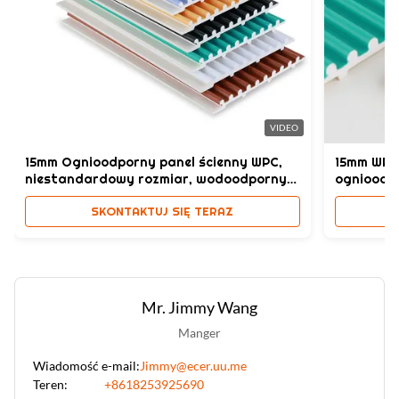
Morden
High Light:
Panel ścienny o wysokiej wytrzymałości
,
Płyty ścienne SPC wodoodporne
,
Marmurowe wykończenie kamienia Materiał kompozytowy z
VIDEO
tworzyw sztucznych
15mm Ognioodporny panel ścienny WPC,
15mm WPC
niestandardowy rozmiar, wodoodporny
ognioodp
PVC
SKONTAKTUJ SIĘ TERAZ
Mr. Jimmy Wang
Manger
Wiadomość e-mail:
Jimmy@ecer.uu.me
Teren:
+8618253925690