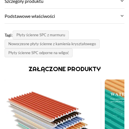
Szczegóły produktu
Termite Resistance:
Podstawowe właściwości
Tak
Nazwa marki:
Size:
Tagi:
Płyty ścienne SPC z marmuru
ZhuoKang
600 mm*3000 mm
Nowoczesne płyty ścienne z kamienia kryształowego
Model produktu:
Durability:
Płyty ścienne SPC odporne na wilgoć
Panel ściany SPC
Wysoki
świadectwo:
ZAŁĄCZONE PRODUKTY
Surface:
SGS
Głębokie wytłoczenie z matowym wykończeniem.
Kraj pochodzenia:
Function:
Chiny
Ognioodporne, izolacja cieplna, wilgoć
Material:
Kamienny plastikowy kompozyt
Style: