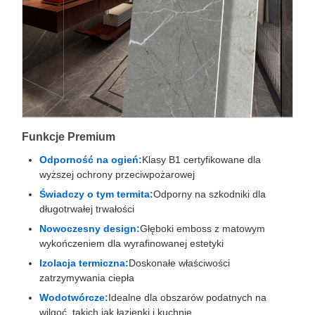
Funkcje Premium
Odporność na ogień:
Klasy B1 certyfikowane dla
wyższej ochrony przeciwpożarowej
Świadczy o tym termita:
Odporny na szkodniki dla
długotrwałej trwałości
Nowoczesny design:
Głęboki emboss z matowym
wykończeniem dla wyrafinowanej estetyki
Izolacja termiczna:
Doskonałe właściwości
zatrzymywania ciepła
Wodotwórcze:
Idealne dla obszarów podatnych na
wilgoć, takich jak łazienki i kuchnie