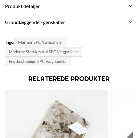
Produkt detaljer
Termite Resistance:
Grundlæggende Egenskaber
Yes
Mærkenavn:
Size:
Tags:
Marmor SPC Vægpaneler
ZhuoKang
600mm*3000mm
Moderne Sten Krystal SPC Vægpaneler
PRODUKT MODEL:
Durability:
Fugtbestandige SPC Vægpaneler
SPC wall panel
High
certifikat:
RELATEREDE PRODUKTER
Surface:
SGS
Deep Emboss With Matte Finish.
oprindelsesland:
Function:
China
Fireproof, Heat Insulation, Moisture
Material:
Stone Plastic Composite