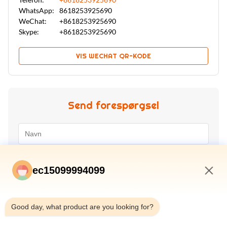
WhatsApp:
8618253925690
WeChat:
+8618253925690
Skype:
+8618253925690
VIS WECHAT QR-KODE
Send forespørgsel
ec15099994099
3:20 PM
Good day, what product are you looking for?