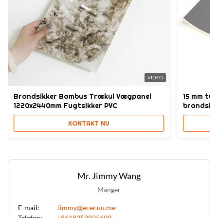
Style:
Morden
High Light:
Højstyrke SPC-vægpanel
,
Vandtæt SPC-vægpanel
,
Marmorfinish Stenplastikkompositmateriale
VIDEO
Brandsikker Bambus Trækul Vægpanel
15 mm ty
1220x2440mm Fugtsikker PVC
brandsik
KONTAKT NU
Mr. Jimmy Wang
Manger
E-mail:
Jimmy@ecer.uu.me
Telefon:
+8618253925690