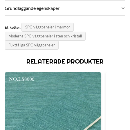
Termite Resistance:
Grundläggande egenskaper
Yes
Varumärke:
Size:
Etiketter:
SPC-väggpaneler i marmor
ZhuoKang
600mm*3000mm
Moderna SPC-väggpaneler i sten och kristall
PRODUKTMODEL:
Durability:
Fukttåliga SPC-väggpaneler
SPC wall panel
High
certifikat:
RELATERADE PRODUKTER
Surface:
SGS
Deep Emboss With Matte Finish.
ursprungsland:
Function:
China
Fireproof, Heat Insulation, Moisture
Material:
Stone Plastic Composite
Style:
Morden