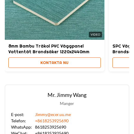
High Light:
Höghållfast SPC Väggpanel
,
Vattentät SPC Väggpanel
,
Marmorfinish Sten Plast Kompositmaterial
VIDEO
8mm Bambu Träkol PVC Väggpanel
SPC Vägg
Vattentät Brandsäker 1220x2440mm
Brandsäk
KONTAKTA NU
Mr. Jimmy Wang
Manger
E-post:
Jimmy@ecer.uu.me
Telefon:
+8618253925690
WhatsApp:
8618253925690
WeChat:
+8618253925690