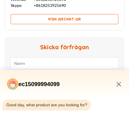
Skype:
+8618253925690
VISA WECHAT QR
Skicka förfrågan
ec15099994099
2:39 PM
Good day, what product are you looking for?