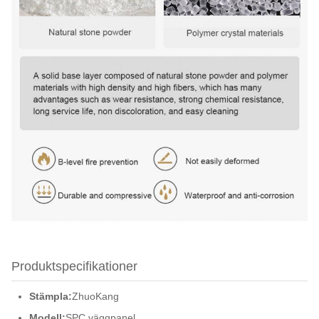
Produktspecifikationer
Stämpla:
ZhuoKang
Modell:
SPC väggpanel