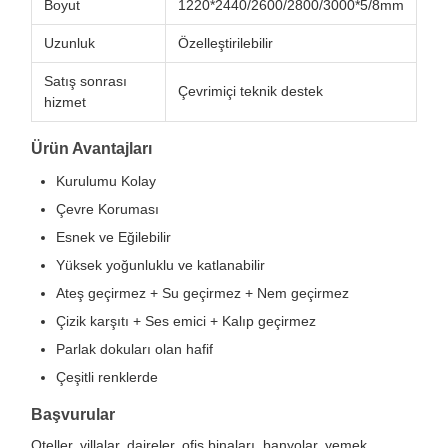
Boyut
1220*2440/2600/2800/3000*5/8mm
Uzunluk
Özelleştirilebilir
Satış sonrası
Çevrimiçi teknik destek
hizmet
Ürün Avantajları
Kurulumu Kolay
Çevre Koruması
Esnek ve Eğilebilir
Yüksek yoğunluklu ve katlanabilir
Ateş geçirmez + Su geçirmez + Nem geçirmez
Çizik karşıtı + Ses emici + Kalıp geçirmez
Parlak dokuları olan hafif
Çeşitli renklerde
Başvurular
Oteller, villalar, daireler, ofis binaları, banyolar, yemek