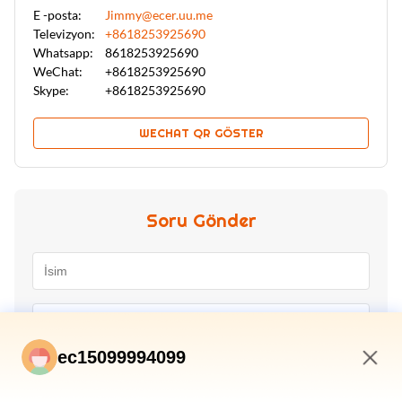
E -posta:
Jimmy@ecer.uu.me
Televizyon:
+8618253925690
Whatsapp:
8618253925690
WeChat:
+8618253925690
Skype:
+8618253925690
WECHAT QR GÖSTER
Soru Gönder
ec15099994099
2:42 AM