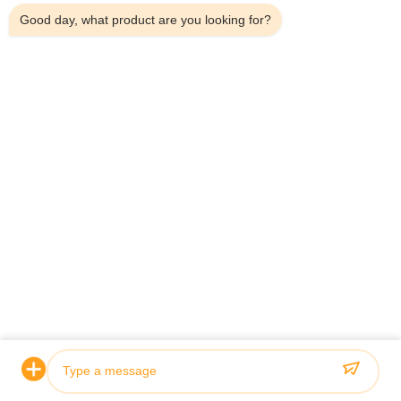
Good day, what product are you looking for?
Gönder
ANA SAYFA
ÜRÜNLER
HAKKIMIZDA
KALITE KONTROL
FABRIKA TURU
HABERLER
TÜM SERVIS TALEPLERI
BLOG
BIZE ULAŞIN
© 2026 Jiangsu Sunny Wall Materials Co., Ltd. All Rights Reserved.