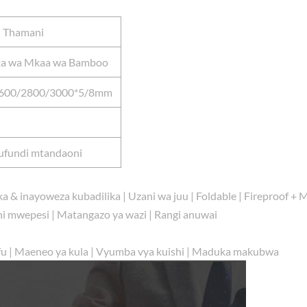
Thamani
uta wa Mkaa wa Bamboo
600/2800/3000*5/8mm
ufundi mtandaoni
ika & inayoweza kubadilika | Uzani wa juu | Foldable | Fireproof + M
ni mwepesi | Matangazo ya wazi | Rangi anuwai
 Bafu | Maeneo ya kula | Vyumba vya kuishi | Maduka makubwa