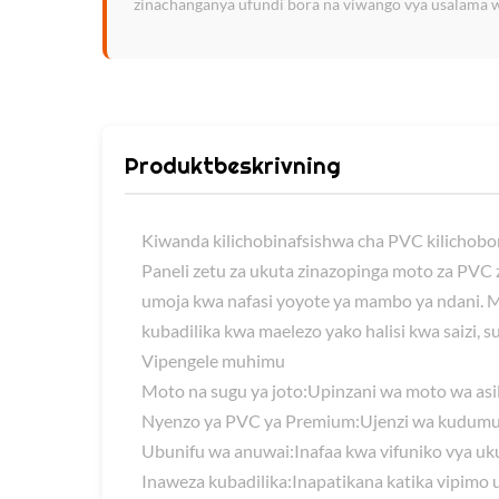
zinachanganya ufundi bora na viwango vya usalama w
Produktbeskrivning
Kiwanda kilichobinafsishwa cha PVC kilichobo
Paneli zetu za ukuta zinazopinga moto za PVC
umoja kwa nafasi yoyote ya mambo ya ndani. 
kubadilika kwa maelezo yako halisi kwa saizi,
Vipengele muhimu
Moto na sugu ya joto:
Upinzani wa moto wa asil
Nyenzo ya PVC ya Premium:
Ujenzi wa kudumu 
Ubunifu wa anuwai:
Inafaa kwa vifuniko vya u
Inaweza kubadilika:
Inapatikana katika vipimo