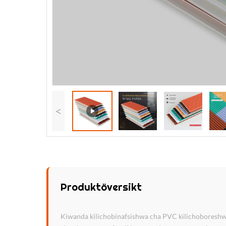
<
Produktöversikt
Kiwanda kilichobinafsishwa cha PVC kilichoboreshwa 