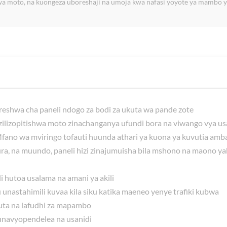
a moto, na kuongeza uboreshaji na umoja kwa nafasi yoyote ya mambo ya
reshwa cha paneli ndogo za bodi za ukuta wa pande zote
 zilizopitishwa moto zinachanganya ufundi bora na viwango vya u
Mfano wa mviringo tofauti huunda athari ya kuona ya kuvutia am
 sura, na muundo, paneli hizi zinajumuisha bila mshono na maono 
i hutoa usalama na amani ya akili
unastahimili kuvaa kila siku katika maeneo yenye trafiki kubwa
kuta na lafudhi za mapambo
 unavyopendelea na usanidi