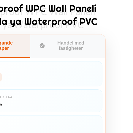
proof WPC Wall Paneli
proof WPC Wall Paneli
da ya Waterproof PVC
a ya Waterproof PVC
gande
Handel med
aper
fastigheter
BIDHAA
e