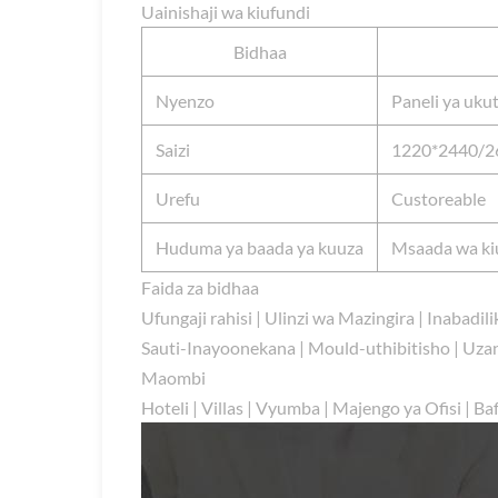
Uainishaji wa kiufundi
Bidhaa
Nyenzo
Paneli ya uk
Saizi
1220*2440/2
Urefu
Custoreable
Huduma ya baada ya kuuza
Msaada wa ki
Faida za bidhaa
Ufungaji rahisi | Ulinzi wa Mazingira | Inabadil
Sauti-Inayoonekana | Mould-uthibitisho | Uza
Maombi
Hoteli | Villas | Vyumba | Majengo ya Ofisi |