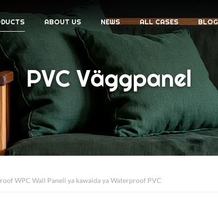
ODUCTS
ABOUT US
NEWS
ALL CASES
BLOG
PVC Väggpanel
roof WPC Wall Paneli ya kawaida ya Waterproof PVC