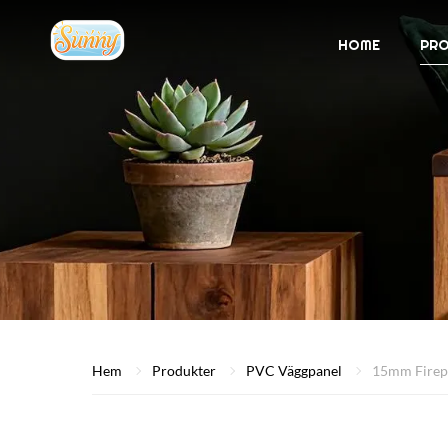
HOME
PR
Hem
Produkter
PVC Väggpanel
15mm Firep