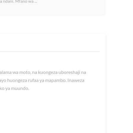
 ndani. Mfano wa ...
salama wa moto, na kuongeza uboreshaji na
bayo huongeza rufaa ya mapambo. Inaweza
yako ya muundo.