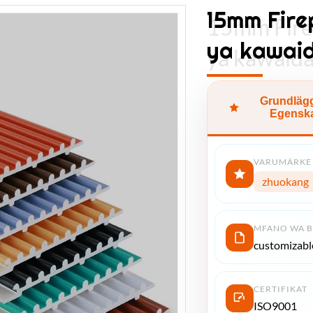
15mm Fire
15mm Fire
ya kawai
ya kawaid
Grundläg
Egensk
VARUMÄRKE
zhuokang
MFANO WA 
customizabl
CERTIFIKAT
ISO9001