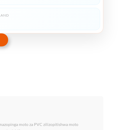
LAND
zinazopinga moto za PVC zilizopitishwa moto