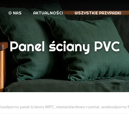
O NAS
AKTUALNOŚCI
WSZYSTKIE PRZYPADKI
Panel ściany PVC
oodporny panel ścienny WPC, niestandardowy rozmiar, wodoodporny