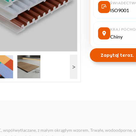
ŚWIADECTW
ISO9001
KRAJ POCHO
Chiny
Zapytaj teraz.
>
, współwytłaczane, z małym okrągłym wzorem. Trwałe, wodoodporne, o