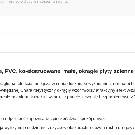
iur i miejsc o dużym natężeniu ruchu.
 PVC, ko-ekstruowane, małe, okrągłe płyty ścienne
rągłe panele ścienne łączą w sobie doskonałe wykonanie z normami 
ewnętrznej.Charakterystyczny okrągły wzór tworzy atrakcyjny efekt wiz
ie rozmiaru, kształtu i wzoru, te panele łączą się bezproblemowo z T
a odporność zapewnia bezpieczeństwo i spokój umysłu
cja wytrzymuje codzienne zużycie w obszarach o dużym ruchu drogow