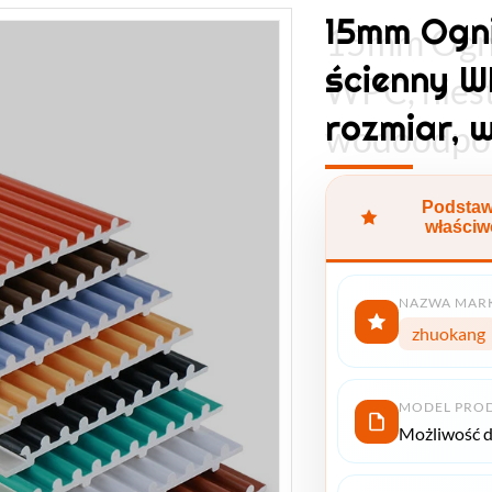
15mm Ogn
15mm Ogni
ścienny W
WPC, nies
rozmiar,
wodoodpo
Podsta
właściw
NAZWA MAR
zhuokang
MODEL PRO
Możliwość 