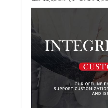
Hotele, wille, apartamenty, biurowce, łazienki, jada