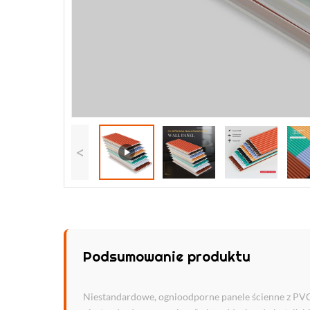
<
Podsumowanie produktu
Niestandardowe, ognioodporne panele ścienne z PVC