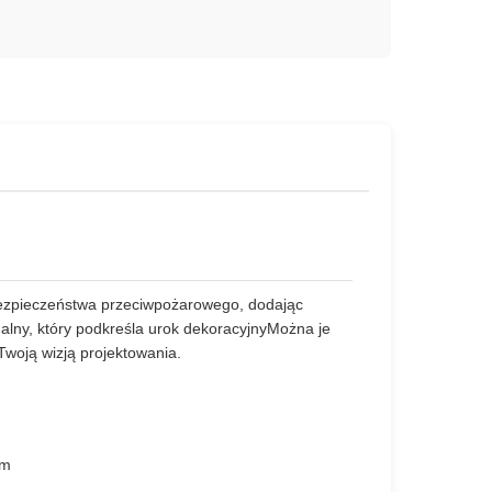
bezpieczeństwa przeciwpożarowego, dodając
ualny, który podkreśla urok dekoracyjnyMożna je
woją wizją projektowania.
ym