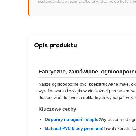
niestandardowe rozmiary/kolory. Idealne do hoteli, b
Opis produktu
Fabryczne, zamówione, ognioodporne,
Nasze ognioodporne pvc, koekstruowane małe, ok
wyrafinowania i wyjątkowości każdej przestrzeni w
dostosować do Twoich dokładnych wymagań w zakres
Kluczowe cechy
Odporny na ogień i ciepło:
Wyrodzona od ogni
Materiał PVC klasy premium:
Trwała konstruk