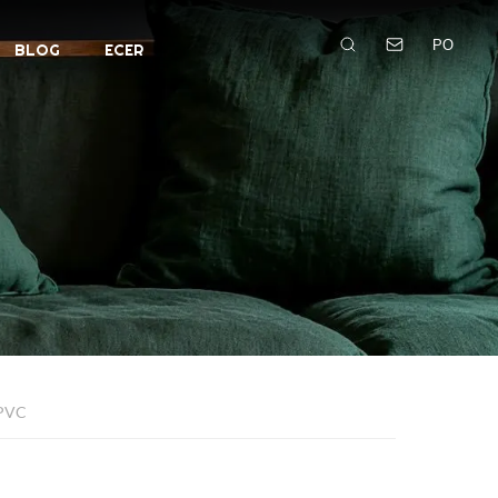
PO
BLOG
ECER
 PVC