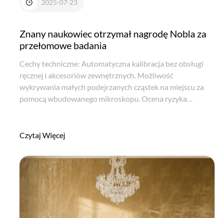
2025-07-23
Znany naukowiec otrzymał nagrodę Nobla za
przełomowe badania
Cechy techniczne: Automatyczna kalibracja bez obsługi
ręcznej i akcesoriów zewnętrznych. Możliwość
wykrywania małych podejrzanych cząstek na miejscu za
pomocą wbudowanego mikroskopu. Ocena ryzyka
zapłonu i automatyczne zatrzymanie lasera. Penetracja
brązowego szkła, niektórych kopert i opakowań z ...
Czytaj Więcej