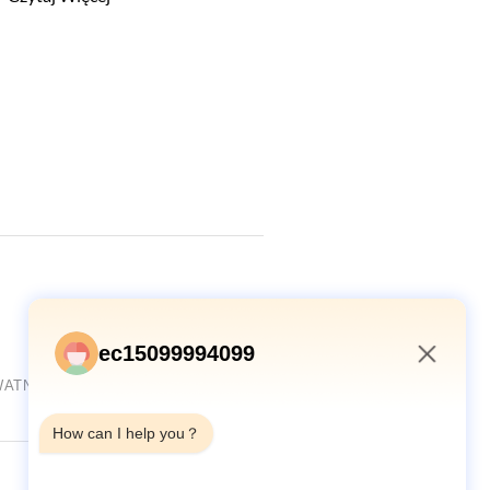
ec15099994099
WATNOŚCI
SITEMAP
1:09 PM
How can I help you？