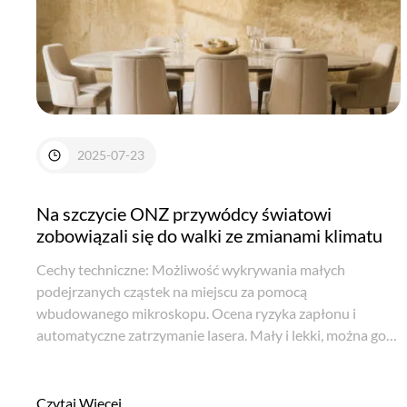
2025-07-23
Na szczycie ONZ przywódcy światowi
zobowiązali się do walki ze zmianami klimatu
Cechy techniczne: Możliwość wykrywania małych
podejrzanych cząstek na miejscu za pomocą
wbudowanego mikroskopu. Ocena ryzyka zapłonu i
automatyczne zatrzymanie lasera. Mały i lekki, można go
łatwo przenosić i obsługiwać. Penetracja brązowego szkła,
niektórych kopert i opakowań z tworzyw sztucznych. ...
Czytaj Więcej