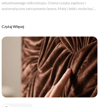
wbudowanego mikroskopu. Ocena ryzyka zapłonu i
automatyczne zatrzymanie lasera. Mały i lekki, może być
łatwo przenoszony i obsługiwany. Penetracja brązowego
szkła, niektórych kopert i opakowań z tworzyw ...
Czytaj Więcej