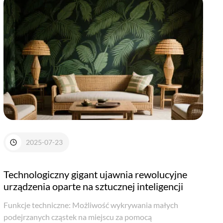
2025-07-23
Technologiczny gigant ujawnia rewolucyjne
urządzenia oparte na sztucznej inteligencji
Funkcje techniczne: Możliwość wykrywania małych
podejrzanych cząstek na miejscu za pomocą