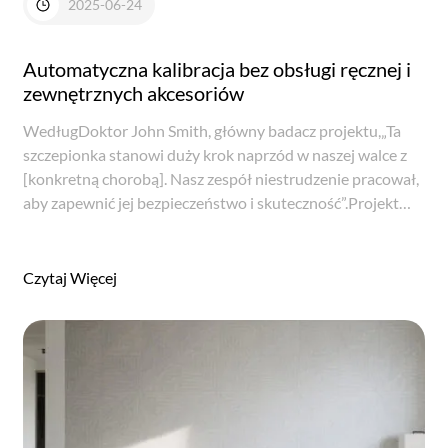
2025-06-24
Automatyczna kalibracja bez obsługi ręcznej i
zewnętrznych akcesoriów
WedługDoktor John Smith, główny badacz projektu,„Ta
szczepionka stanowi duży krok naprzód w naszej walce z
[konkretną chorobą]. Nasz zespół niestrudzenie pracował,
aby zapewnić jej bezpieczeństwo i skuteczność”.Projekt
obejmował wiele faz badań klinicznych, które wymagały
szerokiej współpracy z mi...
Czytaj Więcej