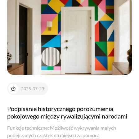
2025-07-23
Podpisanie historycznego porozumienia
pokojowego między rywalizującymi narodami
Funkcje techniczne: Możliwość wykrywania małych
podejrzanych cząstek na miejscu za pomocą