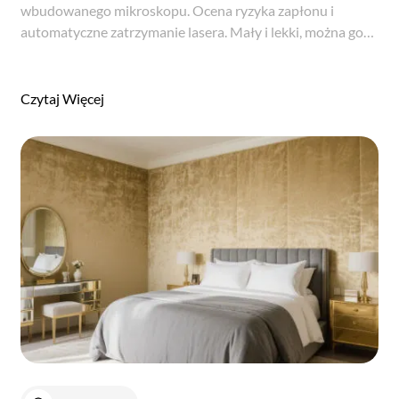
wbudowanego mikroskopu. Ocena ryzyka zapłonu i
automatyczne zatrzymanie lasera. Mały i lekki, można go
łatwo przenosić i obsługiwać. Penetracja brązowego szkła,
niektórych kopert i opakowań z tworzyw sztucznych...
Czytaj Więcej