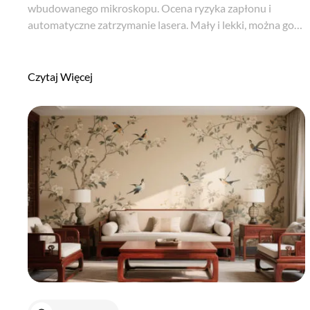
wbudowanego mikroskopu. Ocena ryzyka zapłonu i
automatyczne zatrzymanie lasera. Mały i lekki, można go
łatwo przenosić i obsługiwać. Penetracja brązowego szkła,
niektórych kopert i opakowań z tworzyw sztucznych...
Czytaj Więcej