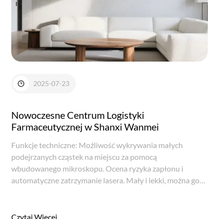
2025-07-23
Nowoczesne Centrum Logistyki
Farmaceutycznej w Shanxi Wanmei
Funkcje techniczne: Możliwość wykrywania małych
podejrzanych cząstek na miejscu za pomocą
wbudowanego mikroskopu. Ocena ryzyka zapłonu i
automatyczne zatrzymanie lasera. Mały i lekki, można go
łatwo przenosić i obsługiwać. Penetracja brązowego szkła,
niektórych kopert i opakowań z tworzyw sztucznych...
Czytaj Więcej