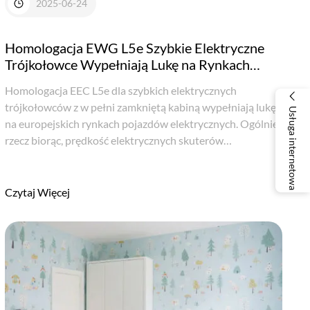
2025-06-24
Homologacja EWG L5e Szybkie Elektryczne
Trójkołowce Wypełniają Lukę na Rynkach
Europejskich
Homologacja EEC L5e dla szybkich elektrycznych
trójkołowców z w pełni zamkniętą kabiną wypełniają lukę
Usługa internetowa
na europejskich rynkach pojazdów elektrycznych. Ogólnie
rzecz biorąc, prędkość elektrycznych skuterów
trójkołowych wynosi mniej niż 40 km/h. Prędkość ta jest
wystarczająca dla osób poruszających si...
Czytaj Więcej