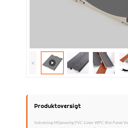
<
Produktoversigt
Indretning Miljøvenlig PVC Lister WPC Rist Panel Vo