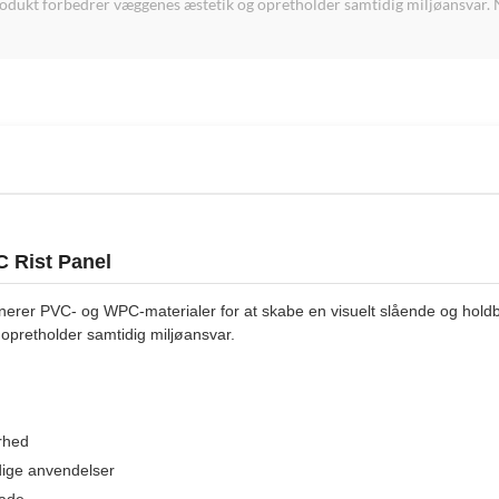
rodukt forbedrer væggenes æstetik og opretholder samtidig miljøansvar. N
C Rist Panel
nerer PVC- og WPC-materialer for at skabe en visuelt slående og holdb
opretholder samtidig miljøansvar.
rhed
ndige anvendelser