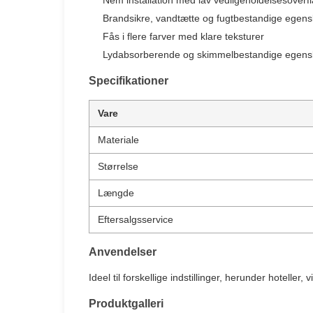
Nem installation med lav vedligeholdelsesoverf
Brandsikre, vandtætte og fugtbestandige egen
Fås i flere farver med klare teksturer
Lydabsorberende og skimmelbestandige egens
Specifikationer
Vare
Materiale
Størrelse
Længde
Eftersalgsservice
Anvendelser
Ideel til forskellige indstillinger, herunder hotelle
Produktgalleri