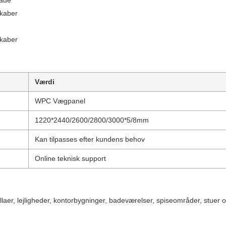
lade
skaber
kaber
Værdi
WPC Vægpanel
1220*2440/2600/2800/3000*5/8mm
Kan tilpasses efter kundens behov
Online teknisk support
r, villaer, lejligheder, kontorbygninger, badeværelser, spiseområder, stuer