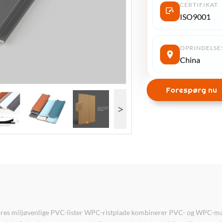
CERTIFIKAT
ISO9001
OPRINDELSE
China
Forespørg nu
>
res miljøvenlige PVC-lister WPC-ristplade kombinerer PVC- og WPC-mater