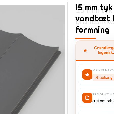
15 mm ty
15 mm tyk
vandtæt 
brandsikk
formning
Grundlæg
Egensk
MÆRKENAV
zhuokang
PRODUKT M
customizabl