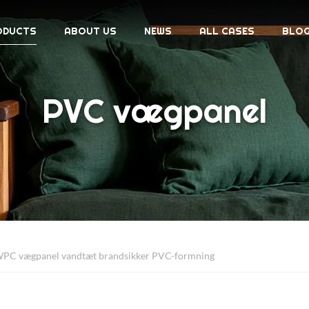
ODUCTS
ABOUT US
NEWS
ALL CASES
BLO
PVC vægpanel
WPC vægpanel vandtæt brandsikker PVC-formning