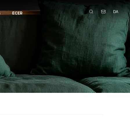
DA
G
ECER