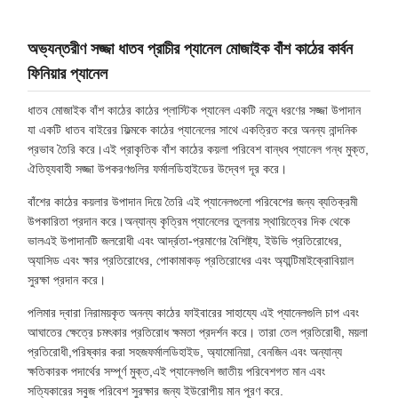
অভ্যন্তরীণ সজ্জা ধাতব প্রাচীর প্যানেল মোজাইক বাঁশ কাঠের কার্বন
ফিনিয়ার প্যানেল
ধাতব মোজাইক বাঁশ কাঠের কাঠের প্লাস্টিক প্যানেল একটি নতুন ধরণের সজ্জা উপাদান
যা একটি ধাতব বাইরের ফিল্মকে কাঠের প্যানেলের সাথে একত্রিত করে অনন্য নান্দনিক
প্রভাব তৈরি করে।এই প্রাকৃতিক বাঁশ কাঠের কয়লা পরিবেশ বান্ধব প্যানেল গন্ধ মুক্ত,
ঐতিহ্যবাহী সজ্জা উপকরণগুলির ফর্মালডিহাইডের উদ্বেগ দূর করে।
বাঁশের কাঠের কয়লার উপাদান দিয়ে তৈরি এই প্যানেলগুলো পরিবেশের জন্য ব্যতিক্রমী
উপকারিতা প্রদান করে।অন্যান্য কৃত্রিম প্যানেলের তুলনায় স্থায়িত্বের দিক থেকে
ভালএই উপাদানটি জলরোধী এবং আর্দ্রতা-প্রমাণের বৈশিষ্ট্য, ইউভি প্রতিরোধের,
অ্যাসিড এবং ক্ষার প্রতিরোধের, পোকামাকড় প্রতিরোধের এবং অ্যান্টিমাইক্রোবিয়াল
সুরক্ষা প্রদান করে।
পলিমার দ্বারা নিরাময়কৃত অনন্য কাঠের ফাইবারের সাহায্যে এই প্যানেলগুলি চাপ এবং
আঘাতের ক্ষেত্রে চমৎকার প্রতিরোধ ক্ষমতা প্রদর্শন করে। তারা তেল প্রতিরোধী, ময়লা
প্রতিরোধী,পরিষ্কার করা সহজফর্মালডিহাইড, অ্যামোনিয়া, বেনজিন এবং অন্যান্য
ক্ষতিকারক পদার্থের সম্পূর্ণ মুক্ত,এই প্যানেলগুলি জাতীয় পরিবেশগত মান এবং
সত্যিকারের সবুজ পরিবেশ সুরক্ষার জন্য ইউরোপীয় মান পূরণ করে.