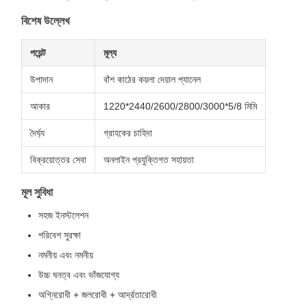
বিশেষ উল্লেখ
পয়েন্ট
মূল্য
উপাদান
বাঁশ কাঠের কয়লা দেয়াল প্যানেল
আকার
1220*2440/2600/2800/3000*5/8 মিমি
দৈর্ঘ্য
গ্রাহকের চাহিদা
বিক্রয়োত্তর সেবা
অনলাইন প্রযুক্তিগত সহায়তা
মূল সুবিধা
সহজ ইনস্টলেশন
পরিবেশ সুরক্ষা
নমনীয় এবং নমনীয়
উচ্চ ঘনত্ব এবং ভাঁজযোগ্য
অগ্নিরোধী + জলরোধী + আর্দ্রতারোধী