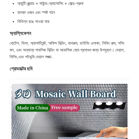
অ্যান্টি-স্ক্র্যাচ + সাউন্ড-অ্যাসোসিং + মোল্ড-প্রুফ
হালকা ওজন এবং স্পষ্ট গঠন
বিভিন্ন রঙে পাওয়া যায়
অ্যাপ্লিকেশন
হোটেল, ভিলা, অ্যাপার্টমেন্ট, অফিস বিল্ডিং, বাথরুম, ডাইনিং এলাকা, লিভিং রুম, শপিং
মল, এবং অন্যান্য পাবলিক বিল্ডিং বা আবাসিক হোম প্রসাধন জন্য উপযুক্ত। দেয়াল,
সিলিং,এবং পটভূমি দেয়াল সজ্জা.
প্রোডাক্টের ছবি