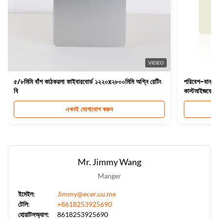
VIDEO
৫/৮মিমি বাঁশ কাঠকয়লা ফাইবারবোর্ড ১২২০x২৮০০মিমি অগ্নি রেটিং
পরিবেশ-বান্ধব 
বি
কাস্টমাইজযোগ্
এখনই যোগাযোগ করুন
Mr. Jimmy Wang
Manger
ইমেইল:
Jimmy@ecer.uu.me
টেলি:
+8618253925690
হোয়াটসঅ্যাপ:
8618253925690