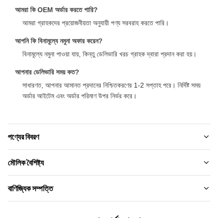
আমরা কি OEM অর্ডার করতে পারি?
আমরা গ্রাহকদের প্রয়োজনীয়তা অনুযায়ী পণ্য সরবরাহ করতে পারি।
আপনি কি বিনামূল্যে নমুনা অফার করেন?
বিনামূল্যে নমুনা পাওয়া যায়, কিন্তু ডেলিভারি খরচ গ্রাহক দ্বারা প্রদান করা হয়।
আপনার ডেলিভারি সময় কত?
সাধারণত, আপনার আমানত প্রদানের নিশ্চিতকরণের 1-2 সপ্তাহ পরে। নির্দিষ্ট সময়
অর্ডার আইটেম এবং অর্ডার পরিমাণ উপর নির্ভর করে।
পণ্যের বিবরণ
Material:
মৌলিক বৈশিষ্ট্য
বাঁশ কাঠকয়লা ， বাঁশ কাঠ, পোষা প্রাণী
ব্র্যান্ডের নাম:
বাণিজ্যিক সম্পত্তি
Feature:
zhuokang
জলরোধী এবং ফায়ারপ্রুফ
MOQ.:
প্রোডাক্ট মডেল: