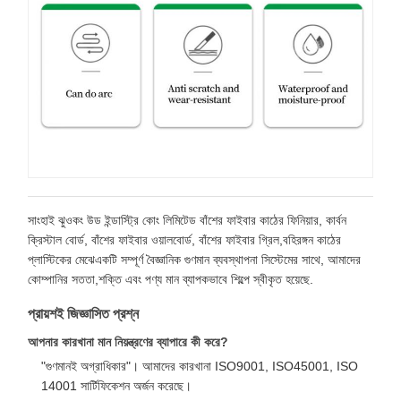
সাংহাই ঝুওকং উড ইন্ডাস্ট্রি কোং লিমিটেড বাঁশের ফাইবার কাঠের ফিনিয়ার, কার্বন
ক্রিস্টাল বোর্ড, বাঁশের ফাইবার ওয়ালবোর্ড, বাঁশের ফাইবার গ্রিল,বহিরঙ্গন কাঠের
প্লাস্টিকের মেঝেএকটি সম্পূর্ণ বৈজ্ঞানিক গুণমান ব্যবস্থাপনা সিস্টেমের সাথে, আমাদের
কোম্পানির সততা,শক্তি এবং পণ্য মান ব্যাপকভাবে শিল্পে স্বীকৃত হয়েছে.
প্রায়শই জিজ্ঞাসিত প্রশ্ন
আপনার কারখানা মান নিয়ন্ত্রণের ব্যাপারে কী করে?
"গুণমানই অগ্রাধিকার"। আমাদের কারখানা ISO9001, ISO45001, ISO
14001 সার্টিফিকেশন অর্জন করেছে।