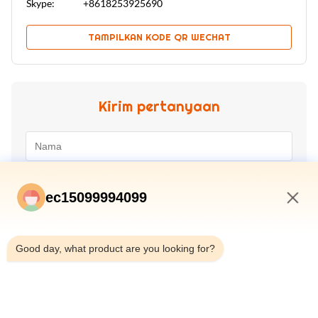
Skype:
+8618253925690
TAMPILKAN KODE QR WECHAT
Kirim pertanyaan
ec15099994099
7:48 AM
Good day, what product are you looking for?