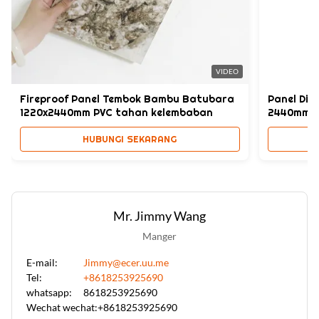
VIDEO
Fireproof Panel Tembok Bambu Batubara
Panel Din
1220x2440mm PVC tahan kelembaban
2440mm K
HUBUNGI SEKARANG
Mr. Jimmy Wang
Manger
E-mail:
Jimmy@ecer.uu.me
Tel:
+8618253925690
whatsapp:
8618253925690
Wechat wechat:
+8618253925690