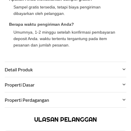
Sampel gratis tersedia, tetapi biaya pengiriman
dibayarkan oleh pelanggan.
Berapa waktu pengiriman Anda?
Umumnya, 1-2 minggu setelah konfirmasi pembayaran
deposit Anda. waktu tertentu tergantung pada item
pesanan dan jumlah pesanan.
Detail Produk
Material:
Properti Dasar
arang bambu, kayu bambu, hewan peliharaan
Nama Merek:
Properti Perdagangan
Feature:
zhuokang
Tahan air dan tahan api
Moq:
Model produk:
ULASAN PELANGGAN
Berunding
Color:
Dapat disesuaikan
Disesuaikan