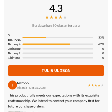
Patokan harga:
4.3
sertifikat:
Contact us
Style:
ISO9001
Mewah modern
★★★★★
★★★★★
Metode pembayaran:
Negara asal:
L/C, T/T
Thickness:
Berdasarkan 50 ulasan terbaru
Tiongkok
5mm/8mm
Kapasitas pasokan:
5
33%
BINTANG
6000 meter per hari
Product Name:
Bintang 4
67%
Panel dinding dekorasi interior
3 Bintang
0
Bintang 2
0
Packing:
1 bintang
0
Palet, kemasan karton
TULIS ULASAN
High Light:
zhuokang 8.5mm wpc dinding bergelombang
,
test555
T
★★★★★
★★★★★
8.5mm wpc dinding bergelombang zhuokang
,
Albania - Oct 26.2025
8.5mm wpc panel dinding bergelombang
This product fully meets our expectations with its exquisite
craftsmanship. We intend to contact your company first for
future purchase orders.