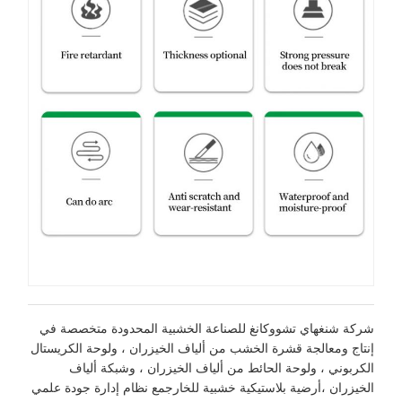
ركة شنغهاي تشووكانغ للصناعة الخشبية المحدودة متخصصة في
نتاج ومعالجة قشرة الخشب من ألياف الخيزران ، ولوحة الكريستال
لكربوني ، ولوحة الحائط من ألياف الخيزران ، وشبكة ألياف
لخيزران ،أرضية بلاستيكية خشبية للخارجمع نظام إدارة جودة علمي