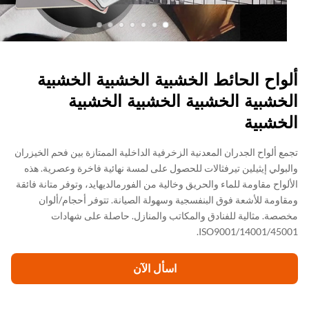
واح الحائط الخشبية الخشبية الخشبية
خشبية الخشبية الخشبية الخشبية
خشبية
ع ألواح الجدران المعدنية الزخرفية الداخلية الممتازة بين فحم الخيزران
بولي إيثيلين تيرفثالات للحصول على لمسة نهائية فاخرة وعصرية. هذه
لواح مقاومة للماء والحريق وخالية من الفورمالديهايد، وتوفر متانة فائقة
اومة للأشعة فوق البنفسجية وسهولة الصيانة. تتوفر أحجام/ألوان
صة. مثالية للفنادق والمكاتب والمنازل. حاصلة على شهادات
ISO9001/14001/450
اسأل الآن