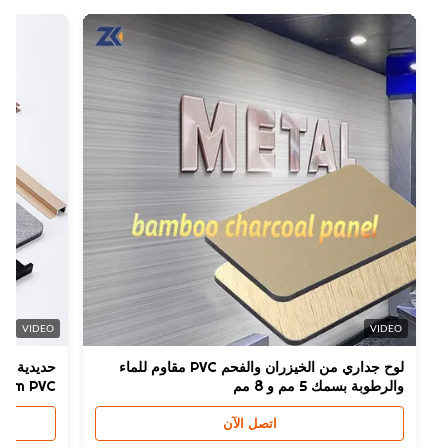
VIDEO
VIDEO
لوح جداري من الخيزران والفحم PVC مقاوم للماء
حديدية مضادة ل
والرطوبة بسمك 5 مم و 8 مم
1220x2440mm PVC مضادة للم
اتصل الآن