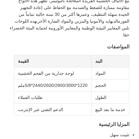
ع الألياف الخشبية الفريدة المعالجة بالبوليمر، تظهر هذه الألواح
قاومة ممتازة للضغط والصدمة مع الحفاظ على إعادة التجهيز
الجيدة.سهلة التنظيف، وعمرها أكثر من 30 سنة خالية تماماً من
لفورمالديهايد والأمونيا والبنزين والمواد الضارة الأخرىهذه اللوحات
لبي المعايير البيئية الوطنية والمعايير الأوروبية لحماية البيئة الخضراء
قا.
لمواصفات
البند
القيمة
المواد
لوحة جدارية من الفحم الخشبية
الحجم
1220*2440/2600/2800/3000*5/8ملم
الطول
طلبات العملاء
خدمة ما بعد البيع
الدعم التقني عبر الإنترنت
لمزايا الرئيسية
ثبيت سهل