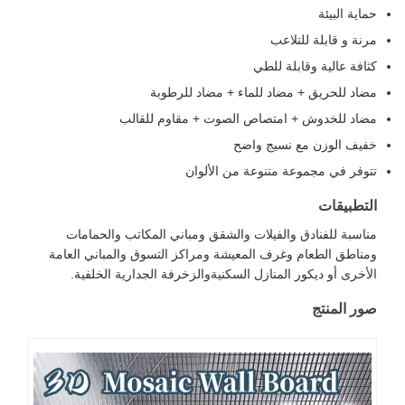
ماية البيئة
رنة و قابلة للتلاعب
ثافة عالية وقابلة للطي
ضاد للحريق + مضاد للماء + مضاد للرطوبة
ضاد للخدوش + امتصاص الصوت + مقاوم للقالب
فيف الوزن مع نسيج واضح
توفر في مجموعة متنوعة من الألوان
لتطبيقات
ناسبة للفنادق والفيلات والشقق ومباني المكاتب والحمامات
مناطق الطعام وغرف المعيشة ومراكز التسوق والمباني العامة
لأخرى أو ديكور المنازل السكنيةوالزخرفة الجدارية الخلفية.
ور المنتج