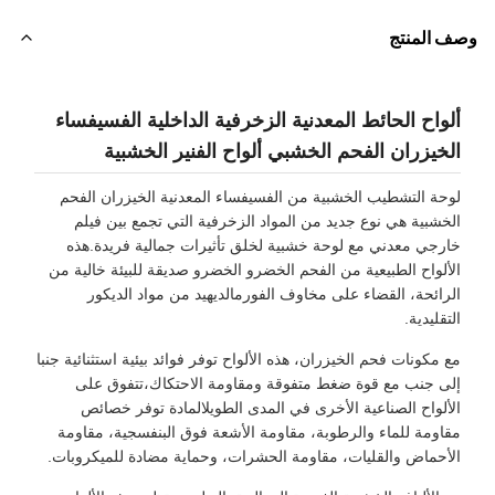
ف المنتج
لواح الحائط المعدنية الزخرفية الداخلية الفسيفساء
لخيزران الفحم الخشبي ألواح الفنير الخشبية
وحة التشطيب الخشبية من الفسيفساء المعدنية الخيزران الفحم
لخشبية هي نوع جديد من المواد الزخرفية التي تجمع بين فيلم
ارجي معدني مع لوحة خشبية لخلق تأثيرات جمالية فريدة.هذه
لألواح الطبيعية من الفحم الخضرو الخضرو صديقة للبيئة خالية من
لرائحة، القضاء على مخاوف الفورمالديهيد من مواد الديكور
لتقليدية.
ع مكونات فحم الخيزران، هذه الألواح توفر فوائد بيئية استثنائية جنبا
لى جنب مع قوة ضغط متفوقة ومقاومة الاحتكاك،تتفوق على
لألواح الصناعية الأخرى في المدى الطويلالمادة توفر خصائص
قاومة للماء والرطوبة، مقاومة الأشعة فوق البنفسجية، مقاومة
لأحماض والقليات، مقاومة الحشرات، وحماية مضادة للميكروبات.