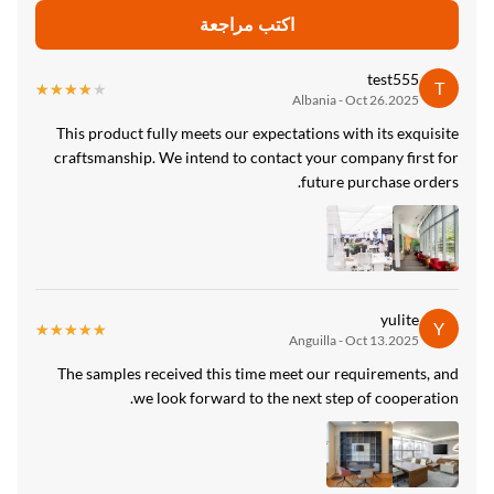
اكتب مراجعة
High Ligh
محفوف بالألواح
,
test555
T
★★★★★
★★★★★
8.5mm  جدار متدلي zhuokang
,
8ألواح حائطية من 5mm wpc
Albania - Oct 26.2025
This product fully meets our expectations with its exquisite
craftsmanship. We intend to contact your company first for
future purchase orders.
yulite
Y
★★★★★
★★★★★
Anguilla - Oct 13.2025
The samples received this time meet our requirements, and
we look forward to the next step of cooperation.